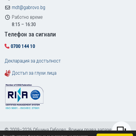
mdt@gabrovo.bg
Работно време
8:15 – 16:30
Tелефон за сигнали
0700 144 10
Декларация за достъпност
Достъп за глухи лица
© 2009–2026 Община Габрово. Всички права запазени.
Този сайт използва бисквитки, за да се гарантира, че получавате