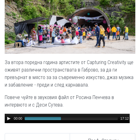
За втора поредна година артистите от Capturing Creativity ще
оживят различни пространствата в Габрово, за да ги
превърнат в място за за съвременно изкуство, джаз музика
и забавление - преди и след карнавала.
Повече чуйте в звуковия файл от Росина Пенчева в
интервюто и с Деси Сутева.
Audio
00:00
17:12
Player