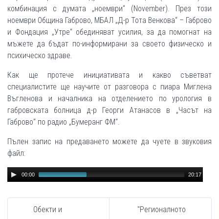
комбинация с думата „ноември“ (November). През този
ноември Община Габрово, МБАЛ „Д-р Тота Венкова“ – Габрово
и Фондация „Утре“ обединяват усилия, за да помогнат на
мъжете да бъдат по-информирани за своето физическо и
психическо здраве.
Как ще протече инициативата и какво съветват
специалистите ще научите от разговора с пиара Миглена
Въгленова и началника на отделението по урология в
габровската болница д-р Георги Атанасов в „Часът на
Габрово“ по радио „Бумеранг ФМ“.
Пълен запис на предаването можете да чуете в звуковия
файл:
Audio
00:00
20:17
Player
Обекти и
"Регионалното