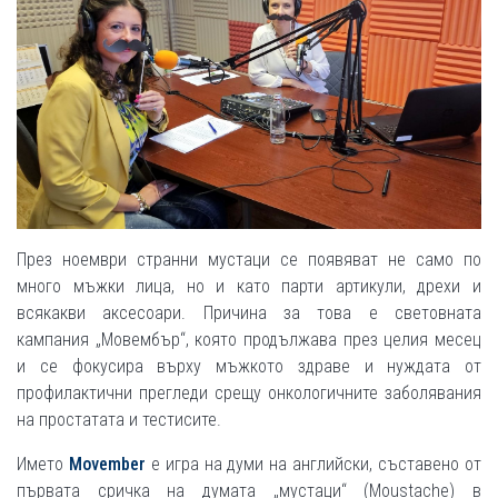
През ноември странни мустаци се появяват не само по
много мъжки лица, но и като парти артикули, дрехи и
всякакви аксесоари. Причина за това е световната
кампания „Мовембър“, която продължава през целия месец
и се фокусира върху мъжкото здраве и нуждата от
профилактични прегледи срещу онкологичните заболявания
на простатата и тестисите.
Името
Movember
е игра на думи на английски, съставено от
първата сричка на думата „мустаци“ (Moustache) в