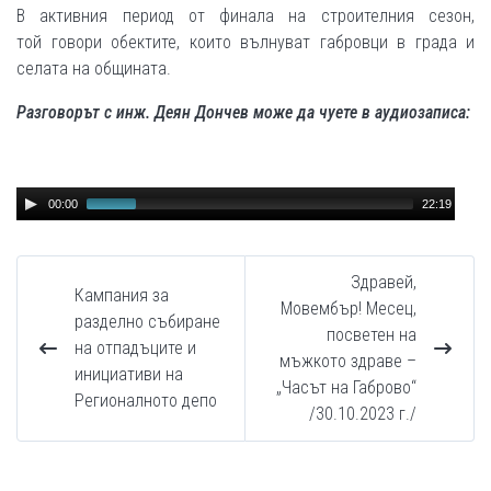
В активния период от финала на строителния сезон,
той говори обектите, които вълнуват габровци в града и
селата на общината.
Разговорът с инж. Деян Дончев може да чуете в аудиозаписа:
Audio
00:00
22:19
Player
Здравей,
Кампания за
Мовембър! Месец,
разделно събиране
посветен на
на отпадъците и
мъжкото здраве –
инициативи на
„Часът на Габрово“
Регионалното депо
/30.10.2023 г./