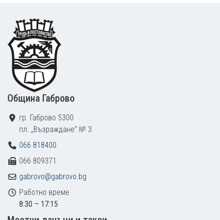
Footer
Община Габрово
гр. Габрово 5300
пл. „Възраждане“ № 3
066 818400
066 809371
gabrovo@gabrovo.bg
Работно време
8:30 – 17:15