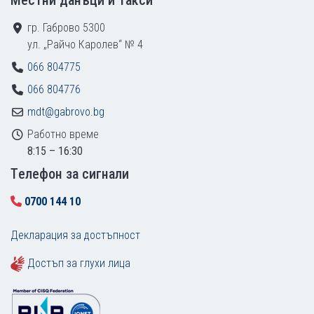
Местни данъци и такси
гр. Габрово 5300
ул. „Райчо Каролев“ № 4
066 804775
066 804776
mdt@gabrovo.bg
Работно време
8:15 – 16:30
Tелефон за сигнали
0700 144 10
Декларация за достъпност
Достъп за глухи лица