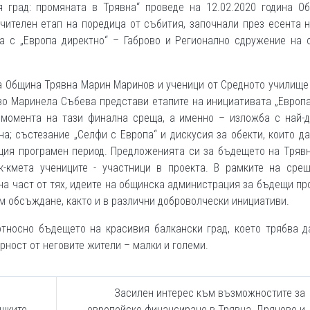
град: промяната в Трявна“ проведе на 12.02.2020 година Об
чителен етап на поредица от събития, започнали през есента 
а с „Европа директно“ – Габрово и Регионално сдружение на 
а Община Трявна Марин Маринов и ученици от Средното училище
во Маринела Събева представи етапите на инициативата „Европ
о момента на тази финална среща, а именно – изложба с най-д
на; състезание „Селфи с Европа“ и дискусия за обекти, които д
щия програмен период. Предложенията си за бъдещето на Тряв
к-кмета учениците - участници в проекта. В рамките на срещ
на част от тях, идеите на общинска администрация за бъдещи пр
м обсъждане, както и в различни доброволчески инициативи.
тносно бъдещето на красивия балкански град, което трябва д
рност от неговите жители – малки и големи.
Засилен интерес към възможностите за
ешките
европейско финансиране в Трявна, Дряново и