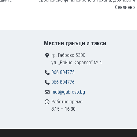
Севлиево
Местни данъци и такси
гр. Габрово 5300
ул. „Райчо Каролев“ № 4
066 804775
066 804776
mdt@gabrovo.bg
Работно време
8:15 – 16:30