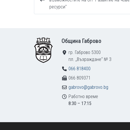
ресурси"
Footer
Община Габрово
гр. Габрово 5300
пл. „Възраждане“ № 3
066 818400
066 809371
gabrovo@gabrovo.bg
Работно време
8:30 – 17:15