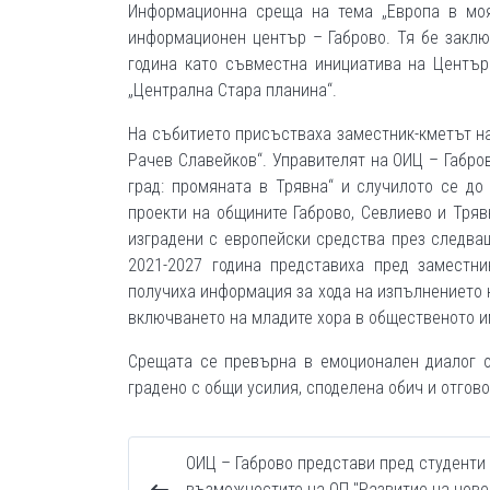
Информационна среща на тема „Европа в моя 
информационен център – Габрово. Тя бе заклю
година като съвместна инициатива на Център
„Централна Стара планина“.
На събитието присъстваха заместник-кметът н
Рачев Славейков“. Управителят на ОИЦ – Габро
град: промяната в Трявна“ и случилото се д
проекти на общините Габрово, Севлиево и Тряв
изградени с европейски средства през следва
2021-2027 година представиха пред заместни
получиха информация за хода на изпълнението 
включването на младите хора в общественото и
Срещата се превърна в емоционален диалог о
градено с общи усилия, споделена обич и отгово
ОИЦ – Габрово представи пред студенти
възможностите на ОП "Развитие на чов