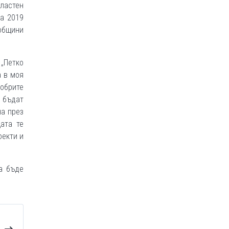
ластен
на 2019
общини
 „Петко
а в моя
обрите
а бъдат
на през
ата те
оекти и
а бъде