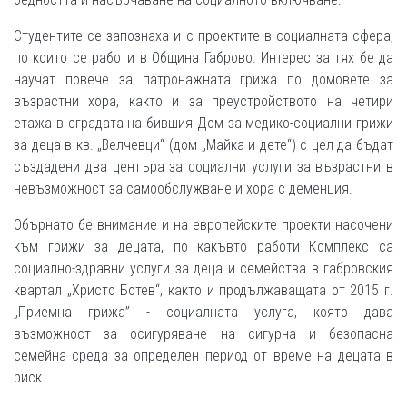
Студентите се запознаха и с проектите в социалната сфера,
по които се работи в Община Габрово. Интерес за тях бе да
научат повече за патронажната грижа по домовете за
възрастни хора, както и за преустройството на четири
етажа в сградата на бившия Дом за медико-социални грижи
за деца в кв. „Велчевци“ (дом „Майка и дете“) с цел да бъдат
създадени два центъра за социални услуги за възрастни в
невъзможност за самообслужване и хора с деменция.
Обърнато бе внимание и на европейските проекти насочени
към грижи за децата, по какъвто работи Комплекс са
социално-здравни услуги за деца и семейства в габровския
квартал „Христо Ботев“, както и продължаващата от 2015 г.
„Приемна грижа” - социалната услуга, която дава
възможност за осигуряване на сигурна и безопасна
семейна среда за определен период от време на децата в
риск.