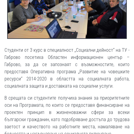
Студенти от 3 курс в специалност „Социални дейност“ на ТУ -
Габрово посетиха Областен информационен център –
Габрово, за да се запознаят с възможностите, които
предоставя Оперативна програма „Развитие на човешките
ресурси“ 2014-2020 в областта на социалната работа,
социалната защита и доставката на социални услуги.
В срещата си студентите получиха знания за приоритетните
оси на Програмата, по които се предоставя финансиране на
проектен принцип в жизненоважни сфери за всеки
български гражданин, като подобряване достъпа до трудова
заетост и качеството на работните места, намаляване на
бедността и насърчаване на социалното включване.