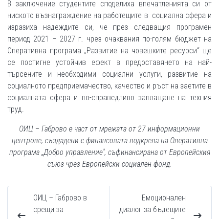
В заключение студентите споделиха впечатленията си от
ниското възнаграждение на работещите в социална сфера и
изразиха надеждите си, че през следващия програмен
период 2021 – 2027 г. чрез очаквания по-голям бюджет на
Оперативна програма „Развитие на човешките ресурси“ ще
се постигне устойчив ефект в предоставянето на най-
търсените и необходими социални услуги, развитие на
социалното предприемачество, качество и ръст на заетите в
социалната сфера и по-справедливо заплащане на техния
труд.
ОИЦ – Габрово е част от мрежата от 27 информационни
центрове, създадени с финансовата подкрепа на Оперативна
програма „Добро управление”, съфинансирана от Европейския
съюз чрез Европейски социален фонд.
ОИЦ – Габрово в
Емоционален
срещи за
диалог за бъдещите