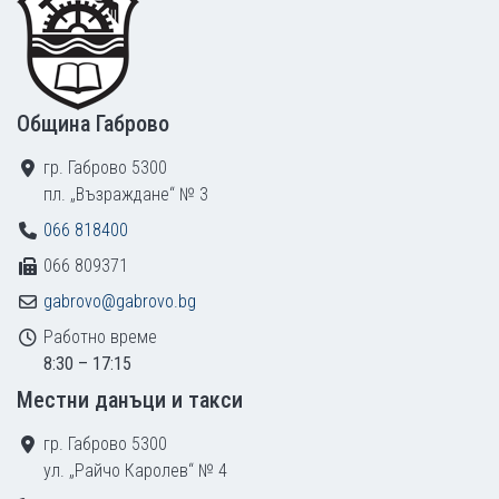
Община Габрово
гр. Габрово 5300
пл. „Възраждане“ № 3
066 818400
066 809371
gabrovo@gabrovo.bg
Работно време
8:30 – 17:15
Местни данъци и такси
гр. Габрово 5300
ул. „Райчо Каролев“ № 4