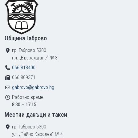
Община Габрово
гр. Габрово 5300
пл. „Възраждане“ № 3
066 818400
066 809371
gabrovo@gabrovo.bg
Работно време
8:30 – 17:15
Местни данъци и такси
гр. Габрово 5300
ул. „Райчо Каролев“ № 4