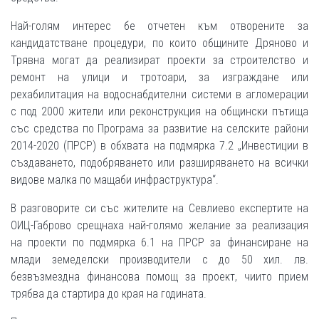
Най-голям интерес бе отчетен към отворените за
кандидатстване процедури, по които общините Дряново и
Трявна могат да реализират проекти за строителство и
ремонт на улици и тротоари, за изграждане или
рехабилитация на водоснабдителни системи в агломерации
с под 2000 жители или реконструкция на общински пътища
със средства по Програма за развитие на селските райони
2014-2020 (ПРСР) в обхвата на подмярка 7.2 „Инвестиции в
създаването, подобряването или разширяването на всички
видове малка по мащаби инфраструктура“.
В разговорите си със жителите на Севлиево експертите на
ОИЦ-Габрово срещнаха най-голямо желание за реализация
на проекти по подмярка 6.1 на ПРСР за финансиране на
млади земеделски производители с до 50 хил. лв.
безвъзмездна финансова помощ за проект, чиито прием
трябва да стартира до края на годината.