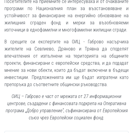
Посетителите на приемните се интересуваха и от очакваните
програми по Националния план за възстановяване и
устойчивост за финансиране на енергийно обновяване на
жилищния сграден фонд и мерки за възобновяеми
източници в еднофамилни и многофамилни жилищни сгради.
В срещите си експертите на ОИЦ - Габрово насърчиха
жителите на Севлиево, Дряново и Трявна да споделят
впечатления от изпълнени на територията на общините
проекти, финансирани с европейски средства, и да подадат
мнение за нови обекти, които да бъдат включени в бъдещи
инвестиции. Предложенията им ще бъдат изпратени като
препоръка до съответните общински ръководства.
ОИЦ – Габрово е част от мрежата от 27 информационни
центрове, създадени с финансовата подкрепа на Оперативна
програма „Добро управление”, съфинансирана от Европейския
съюз чрез Европейски социален фонд.