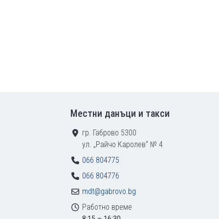
Местни данъци и такси
гр. Габрово 5300
ул. „Райчо Каролев“ № 4
066 804775
066 804776
mdt@gabrovo.bg
Работно време
8:15 – 16:30