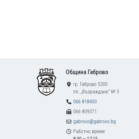
Footer
Община Габрово
гр. Габрово 5300
пл. „Възраждане“ № 3
066 818400
066 809371
gabrovo@gabrovo.bg
Работно време
8:30 – 17:15