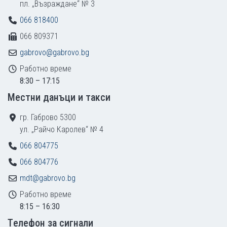
пл. „Възраждане“ № 3
066 818400
066 809371
gabrovo@gabrovo.bg
Работно време
8:30 – 17:15
Местни данъци и такси
гр. Габрово 5300
ул. „Райчо Каролев“ № 4
066 804775
066 804776
mdt@gabrovo.bg
Работно време
8:15 – 16:30
Tелефон за сигнали