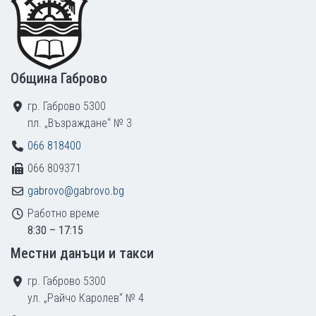
Община Габрово
гр. Габрово 5300
пл. „Възраждане“ № 3
066 818400
066 809371
gabrovo@gabrovo.bg
Работно време
8:30 – 17:15
Местни данъци и такси
гр. Габрово 5300
ул. „Райчо Каролев“ № 4