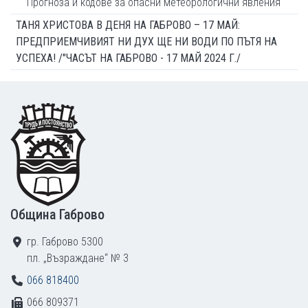
Прогноза и кодове за опасни метеорологични явления
ТАНЯ ХРИСТОВА В ДЕНЯ НА ГАБРОВО – 17 МАЙ:
ПРЕДПРИЕМЧИВИЯТ НИ ДУХ ЩЕ НИ ВОДИ ПО ПЪТЯ НА
УСПЕХА! /"ЧАСЪТ НА ГАБРОВО - 17 МАЙ 2024 Г./
Footer
Община Габрово
гр. Габрово 5300
пл. „Възраждане“ № 3
066 818400
066 809371