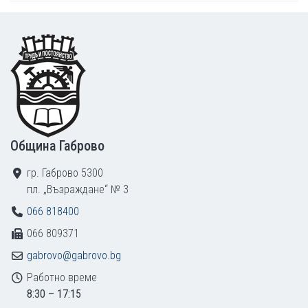
Footer
Община Габрово
гр. Габрово 5300
пл. „Възраждане“ № 3
066 818400
066 809371
gabrovo@gabrovo.bg
Работно време
8:30 – 17:15