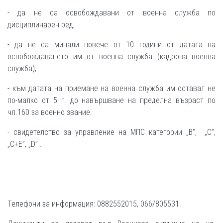
- да не са освобождавани от военна служба по
дисциплинарен ред;
- да не са минали повече от 10 години от датата на
освобождаването им от военна служба (кадрова военна
служба);
- към датата на приемане на военна служба им остават не
по-малко от 5 г. до навършване на пределна възраст по
чл.160 за военно звание.
- свидетелство за управление на МПС категории „В”, „С”,
„С+Е”, „D” .
Телефони за информация: 0882552015, 066/805531.