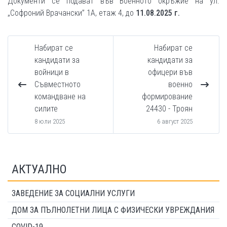
Документи се подават във Военното окръжие на ул.
„Софроний Врачански” 1А, етаж 4, до
11.08.2025 г.
Набират се
Набират се
кандидати за
кандидати за
войници в
офицери във
Съвместното
военно
командване на
формирование
силите
24430 - Троян
8 юли 2025
6 август 2025
АКТУАЛНО
ЗАВЕДЕНИЕ ЗА СОЦИАЛНИ УСЛУГИ
ДОМ ЗА ПЪЛНОЛЕТНИ ЛИЦА С ФИЗИЧЕСКИ УВРЕЖДАНИЯ
COVID-19