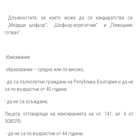
Длъжностите, за които може да се кандидатства са:
„Младши шофьор”, „Шофьор-агрегатчик” и „Помощник-
готвач” .
Изисквания:
образование – средно или по-високо;
- да са пълнолетни граждани на Република България и да не
са по-възрастни от 40 години;
- да не са осъждани;
Лицата, отговарящи на изискванията на чл. 141, ал. 6 от
ЗОВСРБ:
- да не са по-възрастни от 44 години;