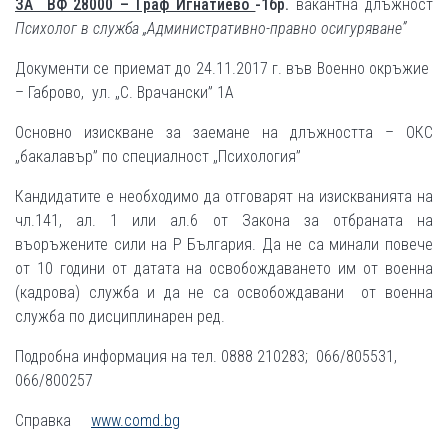
ЗА ВФ 28000 – Граф Игнатиево
-1бр.
вакантна длъжност
Психолог в служба „Административно-правно осигуряване”
Документи се приемат до 24.11.2017 г. във Военно окръжие
– Габрово, ул. „С. Врачански” 1А
Основно изискване за заемане на длъжността – ОКС
„бакалавър” по специалност „Психология”
Кандидатите е необходимо да отговарят на изискванията на
чл.141, ал. 1 или ал.6 от Закона за отбраната на
въоръжените сили на Р България. Да не са минали повече
от 10 години от датата на освобождаването им от военна
(кадрова) служба и да не са освобождавани от военна
служба по дисциплинарен ред.
Подробна информация на тел. 0888 210283; 066/805531,
066/800257
Справка
www.comd.bg