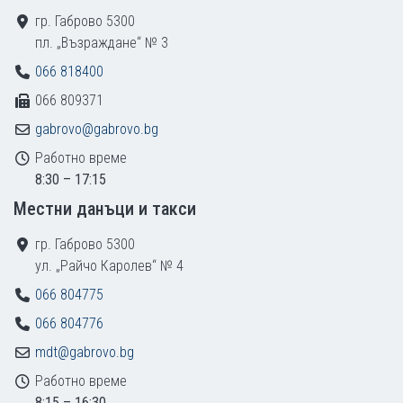
гр. Габрово 5300
пл. „Възраждане“ № 3
066 818400
066 809371
gabrovo@gabrovo.bg
Работно време
8:30 – 17:15
Местни данъци и такси
гр. Габрово 5300
ул. „Райчо Каролев“ № 4
066 804775
066 804776
mdt@gabrovo.bg
Работно време
8:15 – 16:30