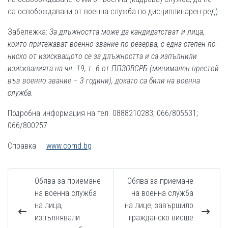
са освобождавани от военна служба по дисциплинарен ред).
Забележка:
За длъжността може да кандидатстват и лица,
които притежават военно звание по резерва, с една степен по-
ниско от изискващото се за длъжността и са изпълнили
изискванията на чл. 19, т. 6 от ППЗОВСРБ (минимален престой
във военно звание – 3 години), докато са били на военна
служба.
Подробна информация на тел. 0888210283; 066/805531;
066/800257
Справка
www.comd.bg
Обява за приемане
Обява за приемане
на военна служба
на военна служба
на лица,
на лице, завършило
изпълнявали
гражданско висше