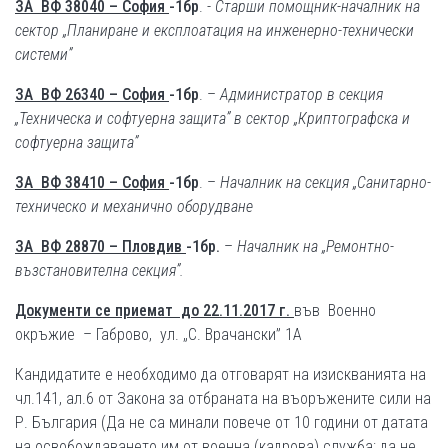
ЗА ВФ 38040 – София
-1бр
. -
Старши помощник-началник на
сектор „Планиране и експлоатация на инженерно-технически
системи”
ЗА ВФ 26340 – София
-1бр
. –
Администратор в секция
„Техническа и софтуерна защита” в сектор „Криптографска и
софтуерна защита”
ЗА ВФ 38410 – София
-1бр
. –
Началник на секция „Санитарно-
техническо и механично оборудване
ЗА ВФ 28870 – Пловдив
-1бр.
–
Началник на „Ремонтно-
възстановителна секция”.
Документи се приемат до 22.11.2017 г.
във Военно
окръжие – Габрово, ул. „С. Врачански” 1А
Кандидатите е необходимо да отговарят на изискванията на
чл.141, ал.6 от Закона за отбраната на въоръжените сили на
Р. България (Да не са минали повече от 10 години от датата
на освобождаването им от военна (кадрова) служба; да не