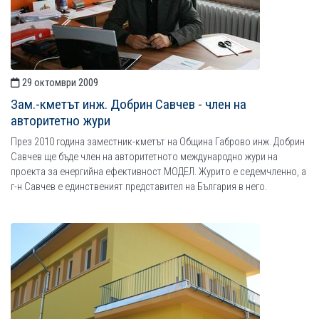
29 октомври 2009
Зам.-кметът инж. Добрин Савчев - член на
авторитетно жури
През 2010 година заместник-кметът на Община Габрово инж. Добрин
Савчев ще бъде член на авторитетното международно жури на
проекта за енергийна ефективност МОДЕЛ. Журито е седемчленно, а
г-н Савчев е единственият представител на България в него.