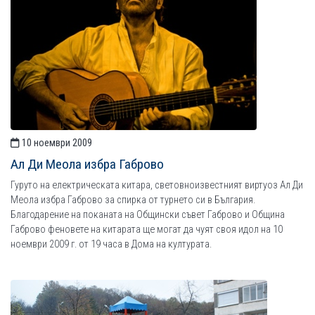
10 ноември 2009
Ал Ди Меола избра Габрово
Гуруто на електрическата китара, световноизвестният виртуоз Ал Ди
Меола избра Габрово за спирка от турнето си в България.
Благодарение на поканата на Общински съвет Габрово и Община
Габрово феновете на китарата ще могат да чуят своя идол на 10
ноември 2009 г. от 19 часа в Дома на културата.