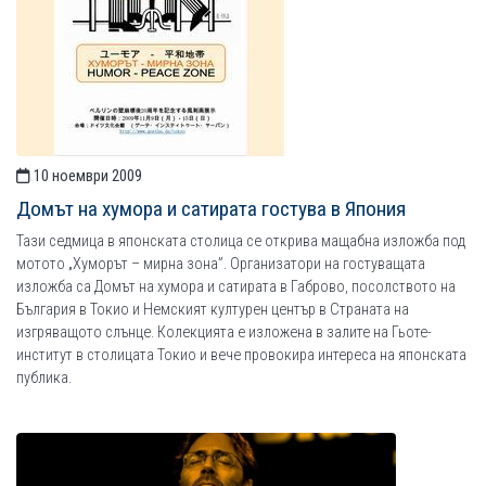
10 ноември 2009
Домът на хумора и сатирата гостува в Япония
Тази седмица в японската столица се открива мащабна изложба под
мотото „Хуморът – мирна зона”. Организатори на гостуващата
изложба са Домът на хумора и сатирата в Габрово, посолството на
България в Токио и Немският културен център в Страната на
изгряващото слънце. Колекцията е изложена в залите на Гьоте-
институт в столицата Токио и вече провокира интереса на японската
публика.