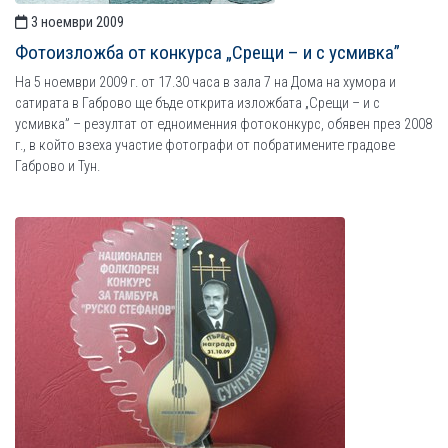
3 ноември 2009
Фотоизложба от конкурса „Срещи – и с усмивка”
На 5 ноември 2009 г. от 17.30 часа в зала 7 на Дома на хумора и
сатирата в Габрово ще бъде открита изложбата „Срещи – и с
усмивка” – резултат от едноименния фотоконкурс, обявен през 2008
г., в който взеха участие фотографи от побратимените градове
Габрово и Тун.