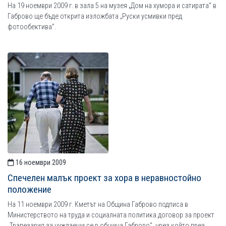
На 19 ноември 2009 г. в зала 5 на музея „Дом на хумора и сатирата” в
Габрово ще бъде открита изложбата „Руски усмивки пред
фотообектива”.
16 ноември 2009
Спечелен малък проект за хора в неравностойно
положение
На 11 ноември 2009 г. Кметът на Община Габрово подписа в
Министерството на труда и социалната политика договор за проект
„Трапезария за нуждаещи се в община Габрово”, чрез който през