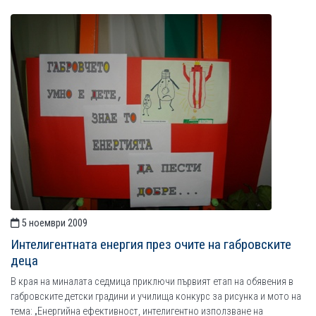
5 ноември 2009
Интелигентната енергия през очите на габровските
деца
В края на миналата седмица приключи първият етап на обявения в
габровските детски градини и училища конкурс за рисунка и мото на
тема: „Енергийна ефективност, интелигентно използване на