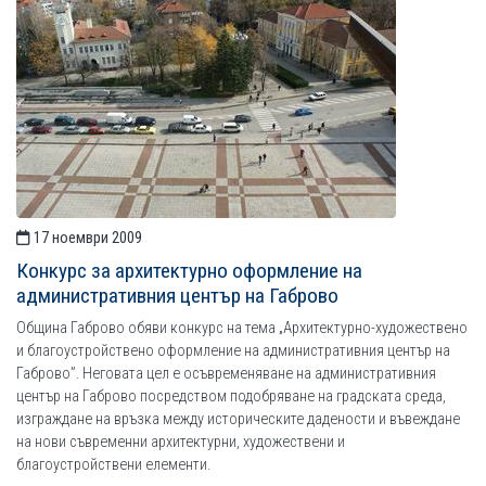
17 ноември 2009
Конкурс за архитектурно оформление на
административния център на Габрово
Община Габрово обяви конкурс на тема „Архитектурно-художествено
и благоустройствено оформление на административния център на
Габрово”. Неговата цел е осъвременяване на административния
център на Габрово посредством подобряване на градската среда,
изграждане на връзка между историческите дадености и въвеждане
на нови съвременни архитектурни, художествени и
благоустройствени елементи.