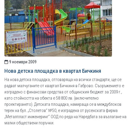
9 ноември 2009
Нова детска площадка в квартал Бичкиня
На нова детска площадка, отговаряща на всички стандарти, ще се
радват малчуганите от квартал Бичкиня в Габрово. Съоръжението е
изградено с финансови средства от oбщинския бюджет за 2009 г.,
като стойността на обекта е 58 800 лв. (включително
проектирането). Детската площадка, намираща се в междублоков
терен на бул. „Столетов” №50, е изградена от русенската фирма
„Металпласт инженеринг” ООД по реда на Наредбата за възлагане на
малки обществени поръчки.