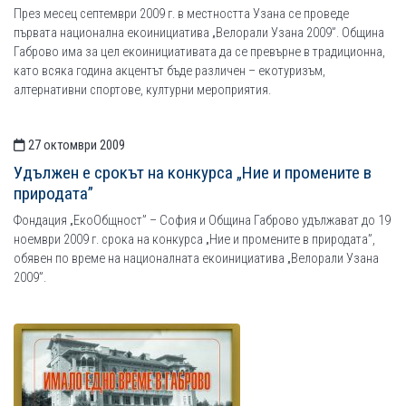
През месец септември 2009 г. в местността Узана се проведе
първата национална екоинициатива „Велорали Узана 2009”. Община
Габрово има за цел екоинициативата да се превърне в традиционна,
като всяка година акцентът бъде различен – екотуризъм,
алтернативни спортове, културни мероприятия.
27 октомври 2009
Удължен е срокът на конкурса „Ние и промените в
природата”
Фондация „ЕкоOбщност” – София и Община Габрово удължават до 19
ноември 2009 г. срока на конкурса „Ние и промените в природата”,
обявен по време на националната екоинициатива „Велорали Узана
2009”.