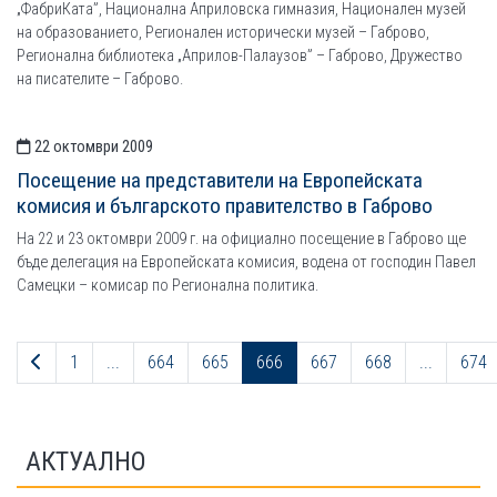
„ФабриКата”, Национална Априловска гимназия, Национален музей
на образованието, Регионален исторически музей – Габрово,
Регионална библиотека „Априлов-Палаузов” – Габрово, Дружество
на писателите – Габрово.
22 октомври 2009
Посещение на представители на Европейската
комисия и българското правителство в Габрово
На 22 и 23 октомври 2009 г. на официално посещение в Габрово ще
бъде делегация на Европейската комисия, водена от господин Павел
Самецки – комисар по Регионална политика.
Предходна страница
1
...
664
665
666
667
668
...
674
АКТУАЛНО