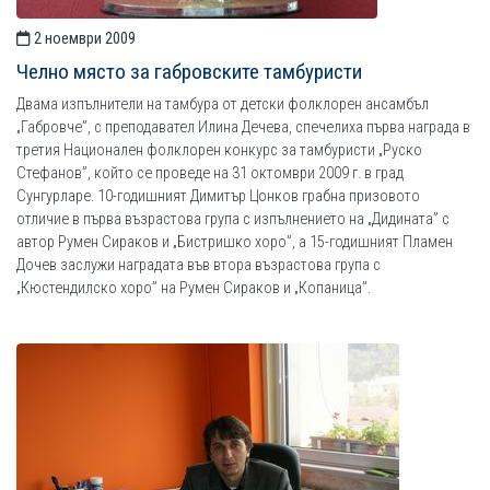
2 ноември 2009
Челно място за габровските тамбуристи
Двама изпълнители на тамбура от детски фолклорен ансамбъл
„Габровче”, с преподавател Илина Дечева, спечелиха първа награда в
третия Национален фолклорен конкурс за тамбуристи „Руско
Стефанов”, който се проведе на 31 октомври 2009 г. в град
Сунгурларе. 10-годишният Димитър Цонков грабна призовото
отличие в първа възрастова група с изпълнението на „Дидината” с
автор Румен Сираков и „Бистришко хоро”, а 15-годишният Пламен
Дочев заслужи наградата във втора възрастова група с
„Кюстендилско хоро” на Румен Сираков и „Копаница”.