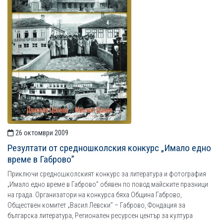
26 октомври 2009
Резултати от средношколския конкурс „Имало едно
време в Габрово”
Приключи средношколският конкурс за литература и фотография
„Имало едно време в Габрово” обявен по повод майските празници
на града. Организатори на конкурса бяха Община Габрово,
Обществен комитет „Васил Левски” – Габрово, Фондация за
българска литература, Регионален ресурсен център за култура