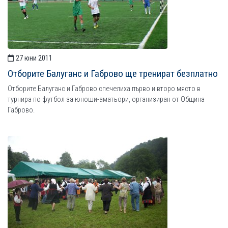
27 юни 2011
Отборите Балуганс и Габрово ще тренират безплатно
Отборите Балуганс и Габрово спечелиха първо и второ място в
турнира по футбол за юноши-аматьори, организиран от Община
Габрово.