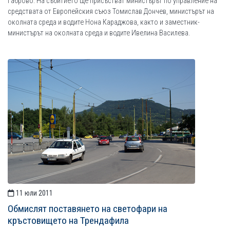
Габрово. На събитието ще присъстват министърът по управление на
средствата от Европейския съюз Томислав Дончев, министърът на
околната среда и водите Нона Караджова, както и заместник-
министърът на околната среда и водите Ивелина Василева.
11 юли 2011
Обмислят поставянето на светофари на
кръстовището на Трендафила