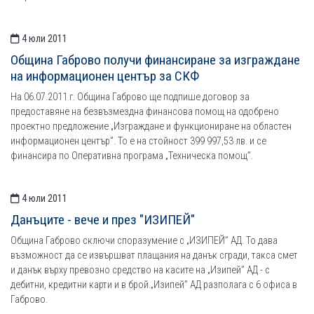
4 юли 2011
Община Габрово получи финансиране за изграждане
на информационен център за СКФ
На 06.07.2011 г. Община Габрово ще подпише договор за
предоставяне на безвъзмездна финансова помощ на одобрено
проектно предложение „Изграждане и функциониране на областен
информационен център”. То е на стойност 399 997,53 лв. и се
финансира по Оперативна програма „Техническа помощ”.
4 юли 2011
Данъците - вече и през "ИЗИПЕЙ"
Община Габрово сключи споразумение с „ИЗИПЕЙ” АД. То дава
възможност да се извършват плащания на данък сгради, такса смет
и данък върху превозно средство на касите на „Изипей” АД - с
дебитни, кредитни карти и в брой.„Изипей” АД разполага с 6 офиса в
Габрово.