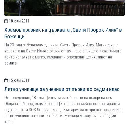
18 юли 2011
Храмов празник на църквата „Свети Пророк Илия” в
Боженци
На 20 юли отбелязваме деня на Свети Пророк Илия. Магическа е
връзката на Свети Илия с огъня, оттам – със слънцето и светлината,
които изпълват с магия, създават и определят целия живот на
земята.
15 юли 2011
Лятно училище за ученици от първи до седми клас
От понеделник, 18 юли, Центърът за обществена подкрепа към
Община Габрово, съвместно с Центъра за семейно консултиране и
подкрепа към SOS Детски селища България за втори път организират
лятно училище за своите клиенти - ученици между първи и седми
клас.