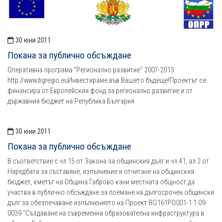
30 юни 2011
Покана за публично обсъждане
Оперативна програма “Регионално развитие” 2007-2013
http://www.bgregio.euИнвестираме във Вашето бъдеще!Проектът се
финансира от Европейския фонд за регионално развитие и от
държавния бюджет на Република България
30 юни 2011
Покана за публично обсъждане
В съответствие с чл.15 от Закона за общинския дълг и чл.41, ал.2 от
Наредбата за съставяне, изпълнение и отчитане на общинския
бюджет, кметът на Община Габрово кани местната общност да
участва в публично обсъждане за поемане на дългосрочен общински
дълг за обезпечаване изпълнението на Проект BG161PO001-1.1.09-
0039 “Създаване на съвременна образователна инфраструктура в