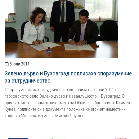
8 юли 2011
Зелено дърво и Бузовград подписаха споразумение
за сътрудничество
Споразумение за сътрудничество сключиха на 7 юли 2011 г.
габровското село Зелено дърво и казанлъшкото – Бузовград. В
присъствието на заместник-кмета на Община Габрово инж. Климент
Кунев, подписите си в документа положиха кметският наместник
Тодорка Мирчева и кметът Михаил Янушев.