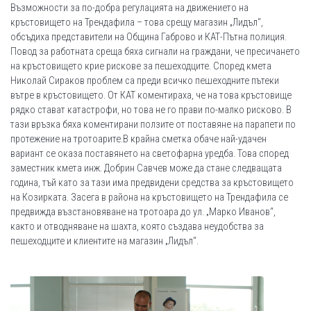
Възможности за по-добра регулацията на движението на
кръстовището на Трендафила – това срещу магазин „Лидъл“,
обсъдиха представители на Община Габрово и КАТ-Пътна полиция.
Повод за работната среща бяха сигнали на граждани, че пресичането
на кръстовището крие рискове за пешеходците. Според кмета
Николай Сираков проблем са преди всичко пешеходните пътеки
вътре в кръстовището. От КАТ коментираха, че на това кръстовище
рядко стават катастрофи, но това не го прави по-малко рисково. В
тази връзка бяха коментирани ползите от поставяне на парапети по
протежение на тротоарите.В крайна сметка обаче най-удачен
вариант се оказа поставянето на светофарна уредба. Това според
заместник кмета инж. Добрин Савчев може да стане следващата
година, тъй като за тази има предвидени средства за кръстовището
на Козирката. Засега в района на кръстовището на Трендафила се
предвижда възстановяване на тротоара до ул. „Марко Иванов“,
както и отводняване на шахта, която създава неудобства за
пешеходците и клиентите на магазин „Лидъл“.