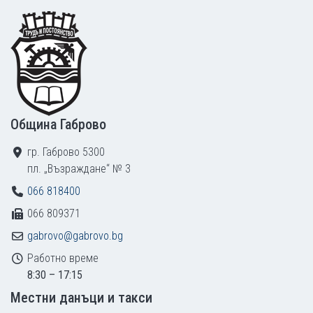
Footer
Община Габрово
гр. Габрово 5300
пл. „Възраждане“ № 3
066 818400
066 809371
gabrovo@gabrovo.bg
Работно време
8:30 – 17:15
Местни данъци и такси