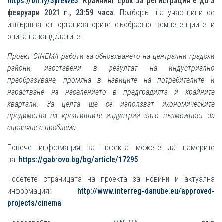
https://bit.ly/3pfeWe3
.
Крайният срок
за регистрация е до 3
февруари 2021 г.,
23:59 часа.
Подборът на участници се
извършва от организаторите съобразно компетенциите и
опита на кандидатите.
Проект CINEMA работи за обновяването на централни градски
райони, изоставени в резултат на индустриално
преобразуване, промяна в навиците на потребителите и
нарастване на населението в предградията и крайните
квартали. За целта ще се използват икономическите
предимства на креативните индустрии като възможност за
справяне с проблема.
Повече информация за проекта можете да намерите
на:
https://gabrovo.bg/bg/article/17295
Посетете страницата на проекта за новини и актуална
информация:
http://www.interreg-danube.eu/approved-
projects/cinema