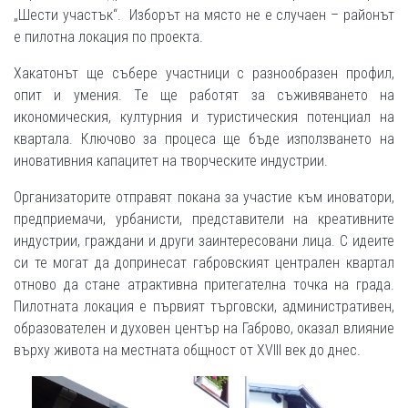
„Шести участък“. Изборът на място не е случаен – районът
е пилотна локация по проекта.
Хакатонът ще събере участници с разнообразен профил,
опит и умения. Те ще работят за съживяването на
икономическия, културния и туристическия потенциал на
квартала. Ключово за процеса ще бъде използването на
иновативния капацитет на творческите индустрии.
Организаторите отправят покана за участие към иноватори,
предприемачи, урбанисти, представители на креативните
индустрии, граждани и други заинтересовани лица. С идеите
си те могат да допринесат габровският централен квартал
отново да стане атрактивна притегателна точка на града.
Пилотната локация е първият търговски, административен,
образователен и духовен център на Габрово, оказал влияние
върху живота на местната общност от XVIII век до днес.