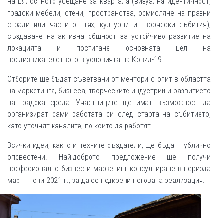
на цялостното усещане за квартала (визуална идентичност,
градски мебели, стени, пространства, осмисляне на празни
сгради или части от тях, културни и творчески събития);
създаване на активна общност за устойчиво развитие на
локацията и постигане основната цел на
предизвикателството в условията на Ковид-19.
Отборите ще бъдат съветвани от ментори с опит в областта
на маркетинга, бизнеса, творческите индустрии и развитието
на градска среда. Участниците ще имат възможност да
организират сами работата си след старта на събитието,
като уточнят каналите, по които да работят.
Всички идеи, както и техните създатели, ще бъдат публично
оповестени. Най-доброто предложение ще получи
професионално бизнес и маркетинг консултиране в периода
март – юни 2021 г., за да се подкрепи неговата реализация.