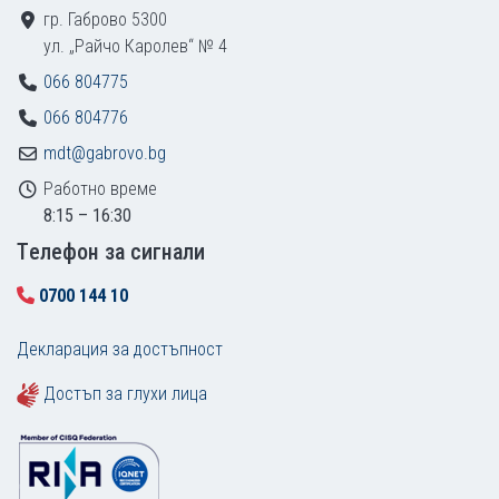
гр. Габрово 5300
ул. „Райчо Каролев“ № 4
066 804775
066 804776
mdt@gabrovo.bg
Работно време
8:15 – 16:30
Tелефон за сигнали
0700 144 10
Декларация за достъпност
Достъп за глухи лица