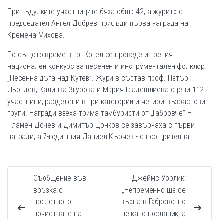
При гъдулките участниците бяха общо 42, а журито с
председател Ангел Добрев присъди първа награда на
Кремена Михова.
По същото време в гр. Котел се проведе и третия
национален конкурс за песенен и инструментален фолклор
„Песенна дъга над Кутев”. Жури в състав проф. Петър
Льондев, Калинка Згурова и Мария Градешлиева оцени 112
участници, разделени в три категории и четири възрастови
групи. Награди взеха трима тамбуристи от „Габровче” –
Пламен Дочев и Димитър Цонков се завърнаха с първи
награди, а 7-годишния Даниел Кърчев - с поощрителна.
Съобщение във
Джеймс Уорлик:
връзка с
„Непременно ще се
пролетното
върна в Габрово, но
почистване на
не като посланик, а