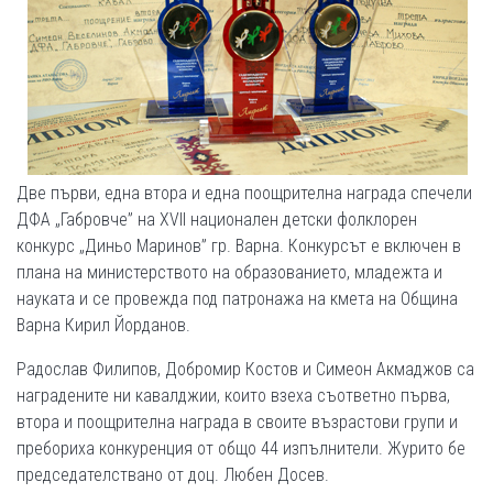
Две първи, една втора и една поощрителна награда спечели
ДФА „Габровче” на XVII национален детски фолклорен
конкурс „Диньо Маринов” гр. Варна. Конкурсът е включен в
плана на министерството на образованието, младежта и
науката и се провежда под патронажа на кмета на Община
Варна Кирил Йорданов.
Радослав Филипов, Добромир Костов и Симеон Акмаджов са
наградените ни кавалджии, които взеха съответно първа,
втора и поощрителна награда в своите възрастови групи и
пребориха конкуренция от общо 44 изпълнители. Журито бе
председателствано от доц. Любен Досев.