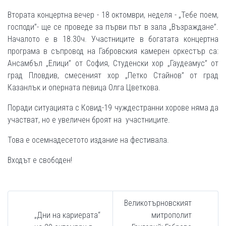
Втората концертна вечер - 18 октомври, неделя - „Тебе поем,
господи”- ще се проведе за първи път в зала „Възраждане”.
Началото е в 18.30ч. Участниците в богатата концертна
програма в съпровод на Габровския камерен оркестър са:
Ансамбъл „Елици” от София, Студенски хор „Гаудеамус” от
град Пловдив, смесеният хор „Петко Стайнов” от град
Казанлък и оперната певица Олга Цветкова.
Поради ситуацията с Ковид-19 чуждестранни хорове няма да
участват, но е увеличен броят на участниците.
Това е осемнадесетото издание на фестивала.
Входът е свободен!
Великотърновският
„Дни на кариерата“
митрополит