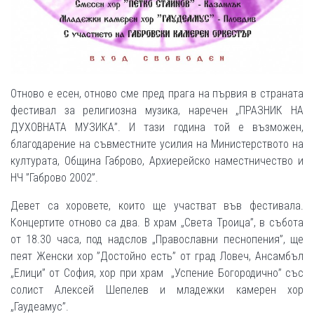
Отново е есен, отново сме пред прага на първия в страната
фестивал за религиозна музика, наречен „ПРАЗНИК НА
ДУХОВНАТА МУЗИКА”. И тази година той е възможен,
благодарение на съвместните усилия на Министерството на
културата, Община Габрово, Архиерейско наместничество и
НЧ ”Габрово 2002”.
Девет са хоровете, които ще участват във фестивала.
Концертите отново са два. В храм „Света Троица”, в събота
от 18.30 часа, под надслов „Православни песнопения”, ще
пеят Женски хор ”Достойно есть” от град Ловеч, Ансамбъл
„Елици” от София, хор при храм „Успение Богородично” със
солист Алексей Шепелев и младежки камерен хор
„Гаудеамус”.