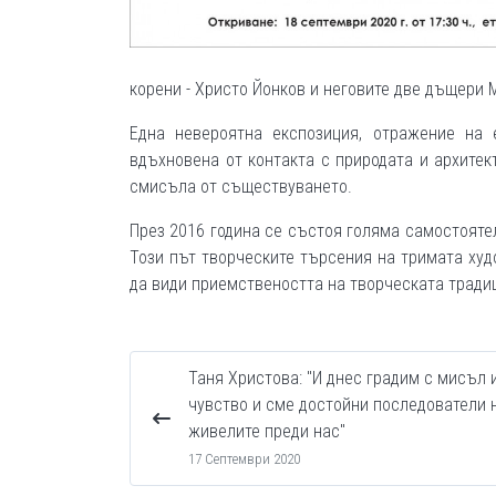
корени - Христо Йонков и неговите две дъщери 
Една невероятна експозиция, отражение на 
вдъхновена от контакта с природата и архитек
смисъла от съществуването.
През 2016 година се състоя голяма самостояте
Този път творческите търсения на тримата ху
да види приемствеността на творческата тради
Таня Христова: "И днес градим с мисъл 
чувство и сме достойни последователи 
живелите преди нас"
17 Септември 2020