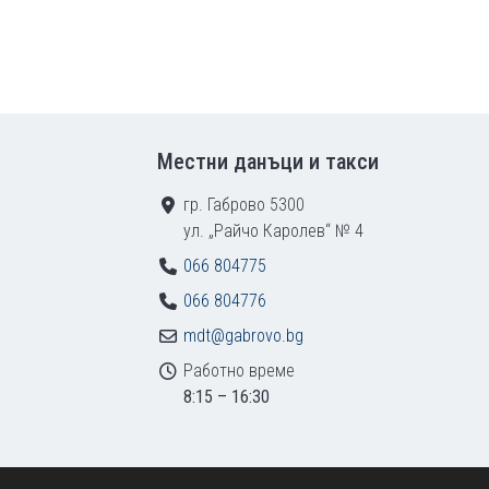
Местни данъци и такси
гр. Габрово 5300
ул. „Райчо Каролев“ № 4
066 804775
066 804776
mdt@gabrovo.bg
Работно време
8:15 – 16:30