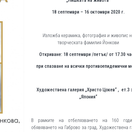
„Нишката на живота“
18 септември – 16 октомври 2020 г.
Изложба керамика, фотография и живопис н
творческата фамилия Йонкови
Откриване: 18 септември /петък/ от 17.30 ча
при спазване на всички противоепидемични м
Художествена галерия „Христо Цокев“ , ет.3 
„Япония“
В рамките на отбелязването на 160 год
обявяването на Габрово за град, Художествена 