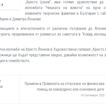
„Христо Цокев”, има голямо удоволствие да 
изложбата ‘’Нишката на живота’’ на еднa о
изявените творчески фамилии в България с габ
Мария и Димитра Йонкови.
емоциите и впечатленията от различни пътувания до Япония
турата, предизвикана от размисъл за самотата в “Ковид изолац
лна изложба на Христо Йонков в Художествена галерия „Христо 
дожници ще бъдат представени заедно, давайки възможност на 
ция в семейството.
и
Промени в Правилата за отпускане на финансова
на
помощ за новородено или осиновено дете
18 Септември 2020