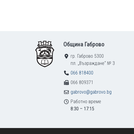
Footer
Община Габрово
гр. Габрово 5300
пл. „Възраждане“ № 3
066 818400
066 809371
gabrovo@gabrovo.bg
Работно време
8:30 – 17:15