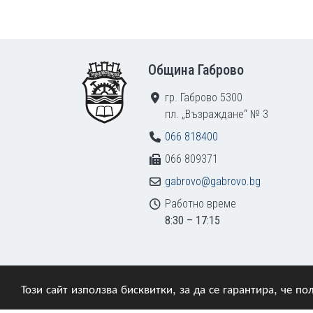
Footer
Община Габрово
гр. Габрово 5300
пл. „Възраждане“ № 3
066 818400
066 809371
gabrovo@gabrovo.bg
Работно време
8:30 – 17:15
Този сайт използва бисквитки, за да се гарантира, че 
© 2009–2026 Община Габрово. Всички права зап