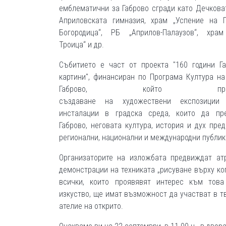
емблематични за Габрово сгради като Дечкова
Априловската гимназия, храм „Успение на 
Богородица“, РБ „Априлов-Палаузов“, храм
Троица“ и др.
Събитието е част от проекта "160 години Г
картини", финансиран по Програма Култура н
Габрово, който предв
създаване на художествени експозиции
инсталации в градска среда, които да пре
Габрово, неговата култура, история и дух пред
регионални, национални и международни публик
Организаторите на изложбата предвиждат ат
демонстрации на техниката „рисуване върху коп
всички, които проявявят интерес към това
изкуство, ще имат възможност да участват в т
ателие на открито.