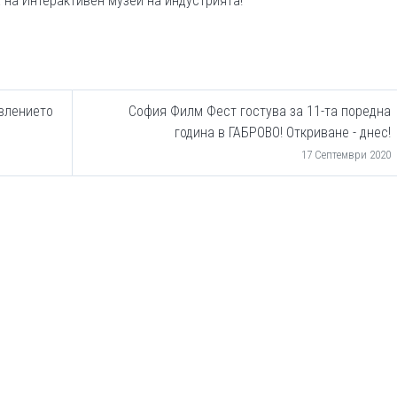
ра на Интерактивен музей на индустрията!
влението
София Филм Фест гостува за 11-та поредна
година в ГАБРОВО! Откриване - днес!
17 Септември 2020