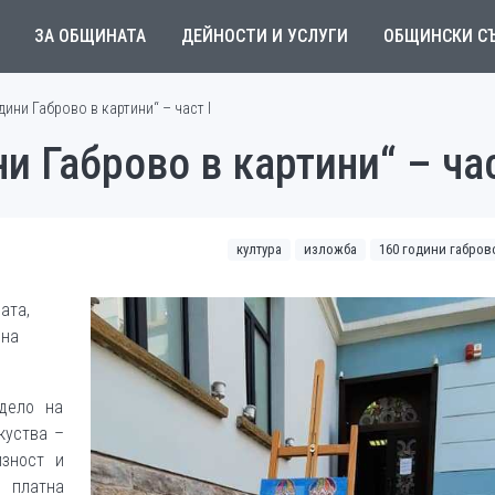
ЗА ОБЩИНАТА
ДЕЙНОСТИ И УСЛУГИ
ОБЩИНСКИ С
ини Габрово в картини“ – част I
и Габрово в картини“ – час
култура
изложба
160 години габрово
ата,
 на
дело на
куства –
изност и
платна