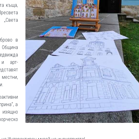
та къща,
Пресвета
 „Света
аброво в
а Община
ижда
 и арт-
дставят
 местни,
и.
рактивни
рина“, а
 изящно
ворческо