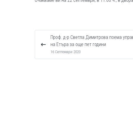
Очакваме ви на 22 септември, в 11.00 ч., в дво
Проф. д-р Светла Димитрова поема упра
на Етъра за още пет години
16 Септември 2020