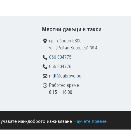
Местни данъци и такси
гр. Габрово 5300
ул. „Райчо Каролев“ № 4
066 804775
066 804776
mdt@gabrovo.bg
Работно време
8:15 – 16:30
получавате най-доброто изживяване
Научете повече
азени.