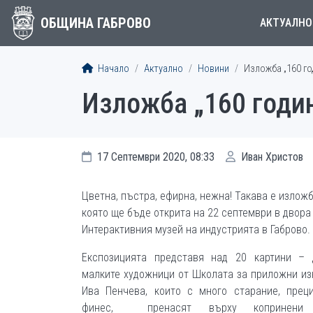
ОБЩИНА ГАБРОВО
АКТУАЛНО
Начало
Актуално
Новини
Изложба „160 год
Изложба „160 годин
17 Септември 2020, 08:33
Иван Христов
Цветна, пъстра, ефирна, нежна! Такава е изложб
която ще бъде открита на 22 септември в двора
Интерактивния музей на индустрията в Габрово.
Експозицията представя над 20 картини – 
малките художници от Школата за приложни из
Ива Пенчева, които с много старание, прец
финес, пренасят върху копринени 