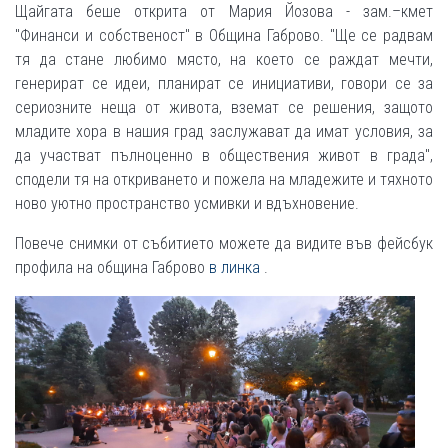
Щайгата беше открита от Мария Йозова - зам.–кмет
"Финанси и собственост" в Община Габрово. "Ще се радвам
тя да стане любимо място, на което се раждат мечти,
генерират се идеи, планират се инициативи, говори се за
сериозните неща от живота, вземат се решения, защото
младите хора в нашия град заслужават да имат условия, за
да участват пълноценно в обществения живот в града",
сподели тя на откриването и пожела на младежите и тяхното
ново уютно пространство усмивки и вдъхновение.
Повече снимки от събитието можете да видите във фейсбук
профила на община Габрово
в линка
.