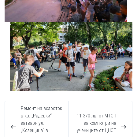
Ремонт на водосток
в кв. „Радецки“
11 370 лв. от МТСП
затваря ул.
за компютри на
„Козещица“ в
учениците от ЦНСТ