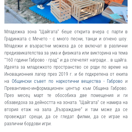
Младежка зона "Щайгата" беше открита вчера с парти в
Градинката с Мечето - с много песни, танци и огнено шоу.
Младежи и възрастни можеха да се включат в различни
предизвикателства за ума и физиката или викторина на тема
"160 години Габрово - град" и да спечелят награди... в щайга.
Идеята за младежкото пространство се роди по време на
Иновационния лагер през 2019 г. и бе подкрепена от екипа
на
Общински съвет по наркотични вещества - Габрово
и
Превантивно-информационен център към Община Габрово.
През месец март те обособиха две помещения и ги
обзаведоха за дейността на зоната. "Щайгата" се намира на
втория етаж на зала „Възраждане“ и там може да се
провеждат срещи, да се гледат филми, да се играе на
различни бордови игри.