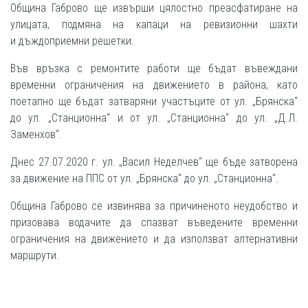
Община Габрово ще извърши цялостно преасфатиране на
улицата, подмяна на капаци на ревизионни шахти
и дъждоприемни решетки.
Във връзка с ремонтите работи ще бъдат въвеждани
временни ограничения на движението в района, като
поетапно ще бъдат затваряни участъците от ул. „Брянска“
до ул. „Станционна“ и от ул. „Станционна“ до ул. „Д.Л.
Заменхов“.
Днес 27.07.2020 г. ул. „Васил Неделчев“ ще бъде затворена
за движение на ППС от ул. „Брянска“ до ул. „Станционна“.
Община Габрово се извинява за причиненото неудобство и
призовава водачите да спазват въведените временни
ограничения на движението и да използват алтернативни
маршрути.