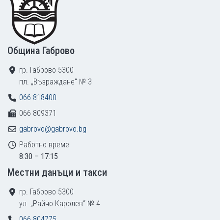
Община Габрово
гр. Габрово 5300
пл. „Възраждане“ № 3
066 818400
066 809371
gabrovo@gabrovo.bg
Работно време
8:30 – 17:15
Местни данъци и такси
гр. Габрово 5300
ул. „Райчо Каролев“ № 4
066 804775