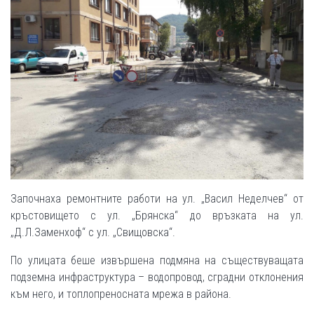
Започнаха ремонтните работи на ул. „Васил Неделчев“ от
кръстовището с ул. „Брянска“ до връзката на ул.
„Д.Л.Заменхоф“ с ул. „Свищовска“.
По улицата беше извършена подмяна на съществуващата
подземна инфраструктура – водопровод, сградни отклонения
към него, и топлопреносната мрежа в района.