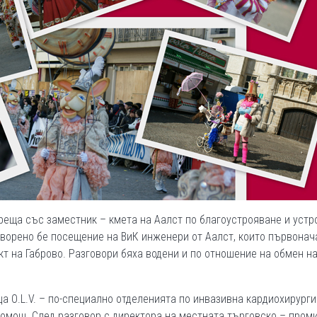
еща със заместник – кмета на Аалст по благоустрояване и устр
оворено бе посещение на ВиК инженери от Аалст, които първонач
кт на Габрово. Разговори бяха водени и по отношение на обмен н
а О.L.V. – по-специално отделенията по инвазивна кардиохирурги
омощ. След разговор с директора на местната търговско – про