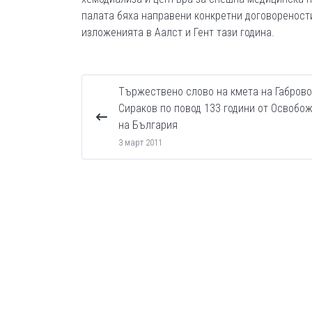
палата бяха направени конкретни договореност
изложенията в Аалст и Гент тази година.
Тържествено слово на кмета на Габрово
Сираков по повод 133 години от Освобо
на България
3 март 2011