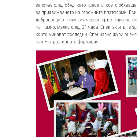
започва след обяд, като трасето, което обхващ
за придвижването на огромните платформи. Всич
доброволци от немския червен кръст бдят за си
по тъмно, малко след 21 часа. Спектакълът е з
които минават последни. Специално жури оценяв
най – атрактивната формация.