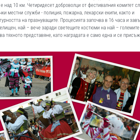
а е над 10 км. Четиридесет доброволци от фестивалния комитет с
ки местни служби - полиция, пожарна, лекарски екипи, както и
гурността на празнуващите. Процесията започва в 16 часа и зав
релищен, най – вече заради светещите костюми на най – големите 
а тяхното представяне, като наградата е само една и се присъж