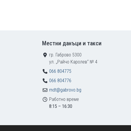
Местни данъци и такси
гр. Габрово 5300
ул. „Райчо Каролев“ № 4
066 804775
066 804776
mdt@gabrovo.bg
Работно време
8:15 – 16:30