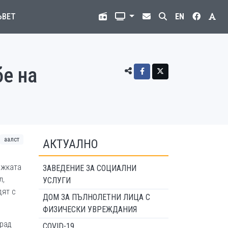
ЪВЕТ
EN
е на
аалст
АКТУАЛНО
ежката
ЗАВЕДЕНИЕ ЗА СОЦИАЛНИ
л,
УСЛУГИ
дят с
ДОМ ЗА ПЪЛНОЛЕТНИ ЛИЦА С
ФИЗИЧЕСКИ УВРЕЖДАНИЯ
арад
COVID-19