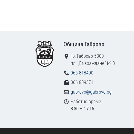
Footer
Община Габрово
гр. Габрово 5300
пл. „Възраждане“ № 3
066 818400
066 809371
gabrovo@gabrovo.bg
Работно време
8:30 – 17:15