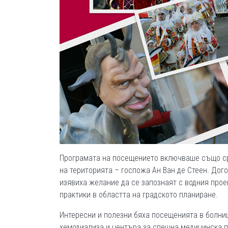
Програмата на посещението включваше също ср
на територията – госпожа Ан Ван де Стеен. Дог
изявиха желание да се запознаят с водния прое
практики в областта на градското планиране.
Интересни и полезни бяха посещенията в болниц
хемодиализа и центъра за спешна медицинска п