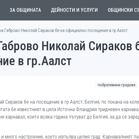
ЗА ОБЩИНАТА
ДЕЙНОСТИ И УСЛУГИ
ОБЩИНСКИ С
на Габрово Николай Сираков бе на официално посещение в гр.Аалст
Габрово Николай Сираков б
ие в гр.Аалст
побратимени градове
ай Сираков бе на посещение в гр.Аалст, Белгия, по покана на кол
итата бе известният в цяла Источна Фландрия тридневен карнава
ия карнавал, които всяка година пътуват до Белгия, за да се заре
и и много настроение, което изпълва целия град. Карнавалният п