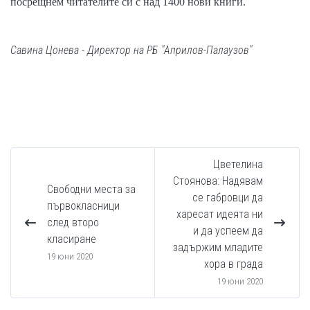
посрещнем читателите си с над 1400 нови книги.
Савина Цонева - Директор на РБ "Априлов-Палаузов"
Цветелина
Стоянова: Надявам
Свободни места за
се габровци да
първокласници
харесат идеята ни
след второ
и да успеем да
класиране
задържим младите
19 юни 2020
хора в града
19 юни 2020