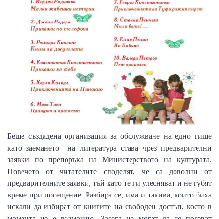
Беше създадена организация за обслужване на едно гише
като заемането
на литература става чрез предварителни
заявки по препоръка на Министерството на културата.
Повечето от читателите споделят, че са доволни от
предварителните заявки, тъй като те ги улесняват и не губят
време при посещение. Разбира се, има и такива, които биха
искали да избират от книгите на свободен достъп, което в
момента не е възможно. Засега не могат да се ползват