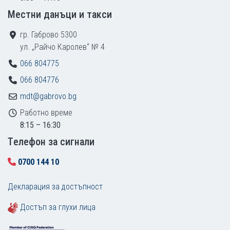
Местни данъци и такси
гр. Габрово 5300
ул. „Райчо Каролев“ № 4
066 804775
066 804776
mdt@gabrovo.bg
Работно време
8:15 – 16:30
Tелефон за сигнали
0700 144 10
Декларация за достъпност
Достъп за глухи лица