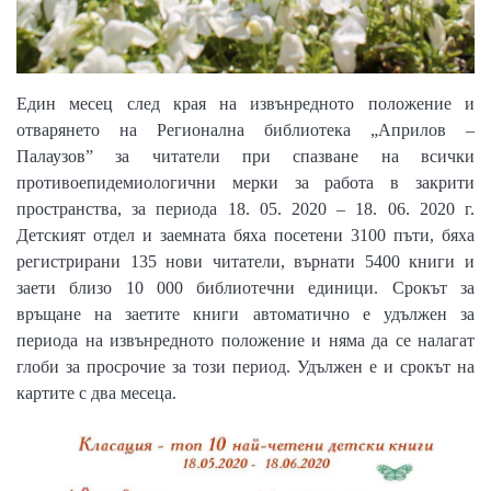
Един месец след края на извънредното положение и
отварянето
на Регионална библиотека „Априлов –
Палаузов” за читатели при спазване на всички
противоепидемиологични мерки за работа в закрити
пространства, за периода 18. 05. 2020 – 18. 06. 2020 г.
Детският отдел и заемната бяха посетени
3100 пъти
, бяха
регистрирани
135
нови читатели, върнати
5400
книги и
заети близо
10 000
библиотечни единици.
Срокът за
връщане на заетите книги автоматично е удължен за
периода на извънредното положение и няма да се налагат
глоби за просрочие за този период. Удължен е и срокът на
картите с два месеца.