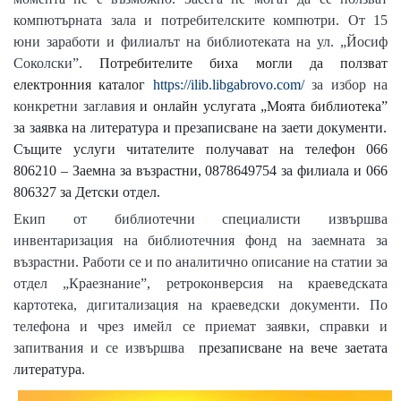
компютърната зала и потребителските компютри. От 15
юни заработи и филиалът на библиотеката на ул. „Йосиф
Соколски”.
Потребителите биха могли да ползват
електронния каталог
https://ilib.libgabrovo.com/
за избор на
конкретни заглавия
и онлайн услугата „Моята библиотека”
за заявка на литература и презаписване на заети документи.
Същите услуги читателите получават на телефон 066
806210 – Заемна за възрастни, 0878649754 за филиала и 066
806327 за Детски отдел.
Екип от библиотечни специалисти извършва
инвентаризация на библиотечния фонд на заемната за
възрастни. Работи се и по аналитично описание на статии за
отдел „Краезнание”, ретроконверсия на краеведската
картотека, дигитализация на краеведски документи. По
телефона и чрез имейл се приемат заявки, справки и
запитвания и се извършва
презаписване на вече заетата
литература
.