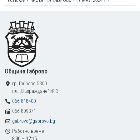
УСПЕХА! /"ЧАСЪТ НА ГАБРОВО - 17 МАЙ 2024 Г./
Footer
Община Габрово
гр. Габрово 5300
пл. „Възраждане“ № 3
066 818400
066 809371
gabrovo@gabrovo.bg
Работно време
8:30 – 17:15