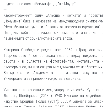
подкрепа на австрийският фонд „Ото Мауер“.
---
Късометражният филм „Альоша и котката“ и проектът
„Нонумент“ бяха в основата на международния симпозиум
"Нестабилни монументи. Останки от временна идеология“ в
Пловдив, който анализира съвременното значение на
паметниците от социалистическата епоха.
---
Катарина Свобода е родена през 1984 в Грац, Австрия.
Творчеството ѝ се основава главно върху видеото, но
работи и в областта на фотографията, инсталацията и
пърформанса, винаги свързани с движещи се изображения.
Завършила е Академията по изящни изкуства и
Университета за приложни изкуства във Виена.
Участва в национални и международни изложби: Кунстхале
Люцерн, Щвейцария (2018 ); WRO Биенале на медийното
изкуство, Вроцлав, Полша (2017); BJCEM Биенале за млади