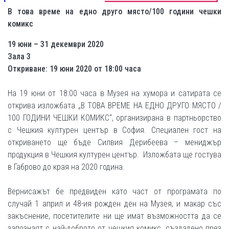
В това време на едно друго място/100 години чешки
комикс
19 юни – 31 декември 2020
Зала 3
Откриване: 19 юни 2020 от 18:00 часа
На 19 юни от 18:00 часа в Музея на хумора и сатирата се
открива изложбата „В ТОВА ВРЕМЕ НА ЕДНО ДРУГО МЯСТО /
100 ГОДИНИ ЧЕШКИ КОМИКС“, организирана в партньорство
с Чешкия културен център в София. Специален гост на
откриването ще бъде Силвия Дерибеева – мениджър
продукция в Чешкия културен център. Изложбата ще гостува
в Габрово до края на 2020 година.
Вернисажът бе предвиден като част от програмата по
случай 1 април и 48-ия рожден ден на Музея, и макар със
закъснение, посетителите ни ще имат възможността да се
запознаят с най-доброто от чешкия комикс, създадено през