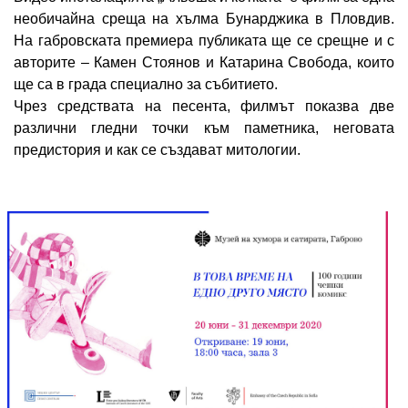
необичайна среща на хълма Бунарджика в Пловдив.
На габровската премиера публиката ще се срещне и с
авторите – Камен Стоянов и Катарина Свобода, които
ще са в града специално за събитието.
Чрез средствата на песента, филмът показва две
различни гледни точки към паметника, неговата
предистория и как се създават митологии.