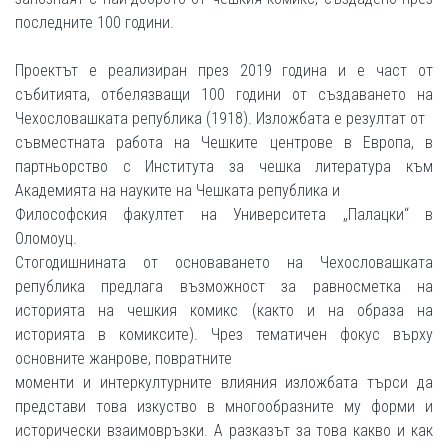
последните 100 години.
Проектът е реализиран през 2019 година и е част от
събитията, отбелязващи 100 години от създаването на
Чехословашката република (1918). Изложбата е резултат от
съвместната работа на Чешките центрове в Европа, в
партньорство с Института за чешка литература към
Академията на науките на Чешката република и
Философския факултет на Университета „Палацки“ в
Оломоуц.
Стогодишнината от основаването на Чехословашката
република предлага възможност за равносметка на
историята на чешкия комикс (както и на образа на
историята в комиксите). Чрез тематичен фокус върху
основните жанрове, повратните
моменти и интеркултурните влияния изложбата търси да
представи това изкуство в многообразните му форми и
исторически взаимовръзки. А разказът за това какво и как