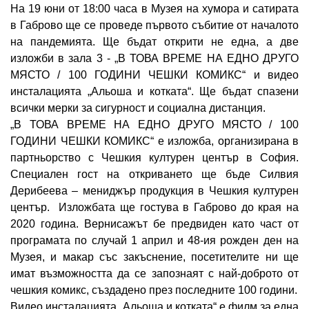
На 19 юни от 18:00 часа в Музея на хумора и сатирата
в Габрово ще се проведе първото събитие от началото
на пандемията. Ще бъдат открити не една, а две
изложби в зала 3 - „В ТОВА ВРЕМЕ НА ЕДНО ДРУГО
МЯСТО / 100 ГОДИНИ ЧЕШКИ КОМИКС“ и видео
инсталацията „Альоша и котката“. Ще бъдат спазени
всички мерки за сигурност и социална дистанция.
„В ТОВА ВРЕМЕ НА ЕДНО ДРУГО МЯСТО / 100
ГОДИНИ ЧЕШКИ КОМИКС“ е изложба, организирана в
партньорство с Чешкия културен център в София.
Специален гост на откриването ще бъде Силвия
Дерибеева – мениджър продукция в Чешкия културен
център. Изложбата ще гостува в Габрово до края на
2020 година. Вернисажът бе предвиден като част от
програмата по случай 1 април и 48-ия рожден ден на
Музея, и макар със закъснение, посетителите ни ще
имат възможността да се запознаят с най-доброто от
чешкия комикс, създадено през последните 100 години.
Видео инсталацията „Альоша и котката“ е филм за една