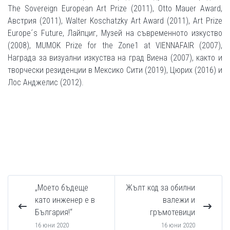
The Sovereign European Art Prize (2011), Otto Mauer Award,
Австрия (2011), Walter Koschatzky Art Award (2011), Art Prize
Europe´s Future, Лайпциг, Музей на съвременното изкуство
(2008), MUMOK Prize for the Zone1 at VIENNAFAIR (2007),
Награда за визуални изкуства на град Виена (2007), както и
творчески резиденции в Мексико Сити (2019), Цюрих (2016) и
Лос Анджелис (2012).
„Моето бъдеще
Жълт код за обилни
като инженер е в
валежи и
България!“
гръмотевици
16 юни 2020
16 юни 2020