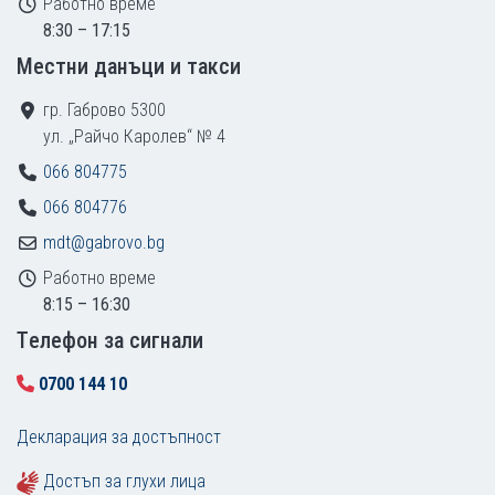
Работно време
8:30 – 17:15
Местни данъци и такси
гр. Габрово 5300
ул. „Райчо Каролев“ № 4
066 804775
066 804776
mdt@gabrovo.bg
Работно време
8:15 – 16:30
Tелефон за сигнали
0700 144 10
Декларация за достъпност
Достъп за глухи лица