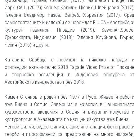
художници, Тирана, Албания (2017); Manhattan Bridge, Ню
Йорк, САЩ (2017); Корнър Колидж, Цюрих, Швейцария (2017);
Галерия Владимир Назов, Загреб, Хърватия (2017). Сред
самостоятелните й изложби се нареждат FLUCA - Австрийски
културен павилион, Пловдив (2019); SewonArtSpace,
Джокякарта, Индонезия (2018); Галерия Клубнова, Бърно,
Чехия (2016) и други.
Катарина Свобода е носител на няколко награди и
стипендии, включително 2018 Façade Video Prize от Пловдив
и творческа резиденция в Индонезия, осигурена от
Австрийското канцлерство през 2018.
Камен Стоянов е роден през 1977 в Русе. Живее и работи
във Виена и София. Завършил е живопис в Националната
художествена академия в София и визуални изкуства и
културология в Академията по изящни изкуства във Виена.
Негови филми, видео филми, акции, инсталации, фотографски
творби и пърформанси са представяни на много изложби,