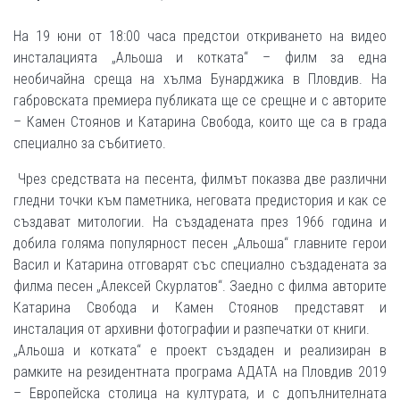
На 19 юни от 18:00 часа предстои откриването на видео
инсталацията „Альоша и котката“ – филм за една
необичайна среща на хълма Бунарджика в Пловдив. На
габровската премиера публиката ще се срещне и с авторите
– Камен Стоянов и Катарина Свобода, които ще са в града
специално за събитието.
Чрез средствата на песента, филмът показва две различни
гледни точки към паметника, неговата предистория и как се
създават митологии. На създадената през 1966 година и
добила голяма популярност песен „Альоша“ главните герои
Васил и Катарина отговарят със специално създадената за
филма песен „Алексей Скурлатов“. Заедно с филма авторите
Катарина Свобода и Камен Стоянов представят и
инсталация от архивни фотографии и разпечатки от книги.
„Альоша и котката“ е проект създаден и реализиран в
рамките на резидентната програма АДАТА на Пловдив 2019
– Европейска столица на културата, и с допълнителната