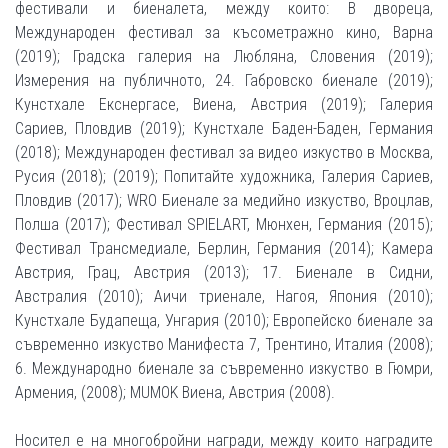
фестивали и биеналета, между които: В двореца,
Международен фестивал за късометражно кино, Варна
(2019); Градска галерия на Любляна, Словения (2019);
Измерения на публичното, 24. Габровско биенале (2019);
Кунстхале Екснергасе, Виена, Австрия (2019); Галерия
Сариев, Пловдив (2019); Кунстхале Баден-Баден, Германия
(2018); Международен фестивал за видео изкуство в Москва,
Русия (2018); (2019); Попитайте художника, Галерия Сариев,
Пловдив (2017); WRO Биенале за медийно изкуство, Вроцлав,
Полша (2017); Фестивал SPIELART, Мюнхен, Германия (2015);
Фестивал Трансмедиале, Берлин, Германия (2014); Камера
Австрия, Грац, Австрия (2013); 17. Биенале в Сидни,
Австралия (2010); Аичи триенале, Нагоя, Япония (2010);
Кунстхале Будапеща, Унгария (2010); Европейско биенале за
съвременно изкуство Манифеста 7, Трентино, Италия (2008);
6. Международно биенале за съвременно изкуство в Гюмри,
Армения, (2008); MUMOK Виена, Австрия (2008).
Носител е на многобройни награди, между които наградите