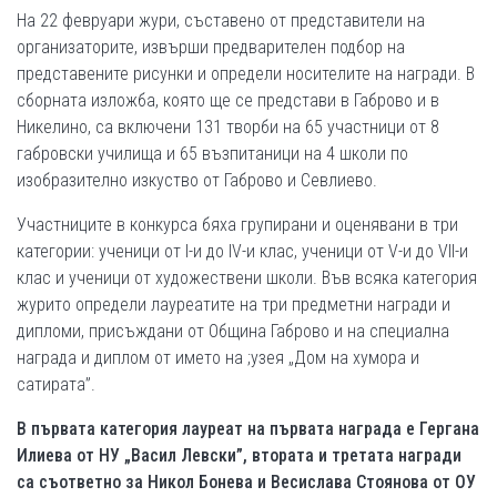
На 22 февруари жури, съставено от представители на
организаторите, извърши предварителен подбор на
представените рисунки и определи носителите на награди. В
сборната изложба, която ще се представи в Габрово и в
Никелино, са включени 131 творби на 65 участници от 8
габровски училища и 65 възпитаници на 4 школи по
изобразително изкуство от Габрово и Севлиево.
Участниците в конкурса бяха групирани и оценявани в три
категории: ученици от I-и до IV-и клас, ученици от V-и до VII-и
клас и ученици от художествени школи. Във всяка категория
журито определи лауреатите на три предметни награди и
дипломи, присъждани от Община Габрово и на специална
награда и диплом от името на ;узея „Дом на хумора и
сатирата”.
В първата категория лауреат на първата награда е Гергана
Илиева от НУ „Васил Левски”, втората и третата награди
са съответно за Никол Бонева и Весислава Стоянова от ОУ