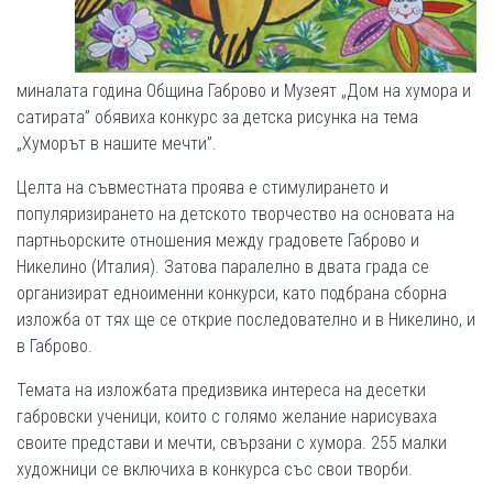
миналата година Община Габрово и Музеят „Дом на хумора и
сатирата” обявиха конкурс за детска рисунка на тема
„Хуморът в нашите мечти”.
Целта на съвместната проява е стимулирането и
популяризирането на детското творчество на основата на
партньорските отношения между градовете Габрово и
Никелино (Италия). Затова паралелно в двата града се
организират едноименни конкурси, като подбрана сборна
изложба от тях ще се открие последователно и в Никелино, и
в Габрово.
Темата на изложбата предизвика интереса на десетки
габровски ученици, които с голямо желание нарисуваха
своите представи и мечти, свързани с хумора. 255 малки
художници се включиха в конкурса със свои творби.