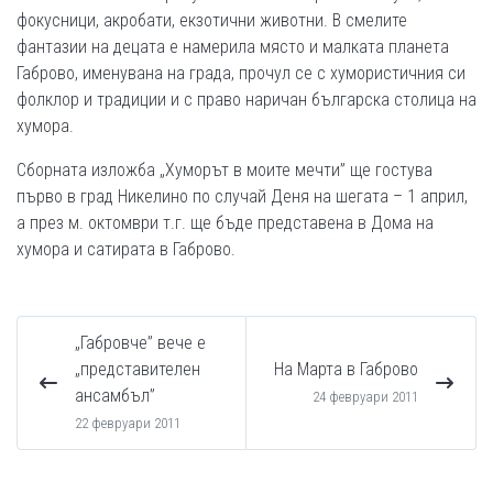
фокусници, акробати, екзотични животни. В смелите
фантазии на децата е намерила място и малката планета
Габрово, именувана на града, прочул се с хумористичния си
фолклор и традиции и с право наричан българска столица на
хумора.
Сборната изложба „Хуморът в моите мечти” ще гостува
първо в град Никелино по случай Деня на шегата – 1 април,
а през м. октомври т.г. ще бъде представена в Дома на
хумора и сатирата в Габрово.
„Габровче” вече е
„представителен
На Марта в Габрово
ансамбъл”
24 февруари 2011
22 февруари 2011