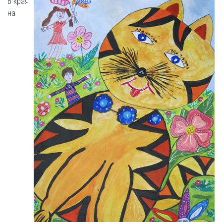
В края
на