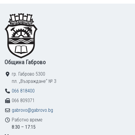
Footer
Община Габрово
гр. Габрово 5300
пл. „Възраждане“ № 3
066 818400
066 809371
gabrovo@gabrovo.bg
Работно време
8:30 – 17:15