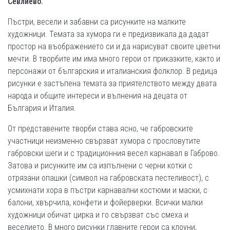
Севлиево.
Пъстри, весели и забавни са рисунките на малките
художници. Темата за хумора ги е предизвикала да дадат
простор на въображението си и да нарисуват своите цветни
мечти. В творбите им има много герои от приказките, както и
персонажи от българския и италианския фолклор. В редица
рисунки е застъпена темата за приятелството между двата
народа и общите интереси и вълнения на децата от
България и Италия.
От представените творби става ясно, че габровските
участници неизменно свързват хумора с прословутите
габровски шеги и с традиционния весел карнавал в Габрово.
Затова и рисунките им са изпълнени с черни котки с
отрязани опашки (символ на габровската пестеливост), с
усмихнати хора в пъстри карнавални костюми и маски, с
балони, хвърчила, конфети и фойерверки. Всички малки
художници обичат цирка и го свързват със смеха и
веселието. В много рисунки главните герои са клоуни,