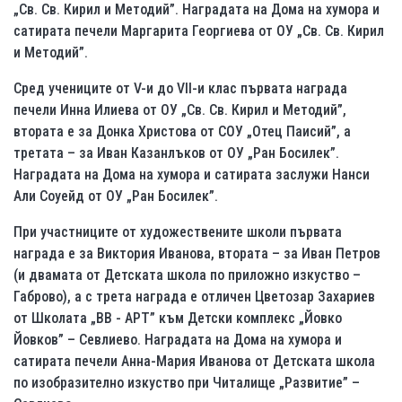
„Св. Св. Кирил и Методий”. Наградата на Дома на хумора и
сатирата печели Маргарита Георгиева от ОУ „Св. Св. Кирил
и Методий”.
Сред учениците от V-и до VII-и клас първата награда
печели Инна Илиева от ОУ „Св. Св. Кирил и Методий”,
втората е за Донка Христова от СОУ „Отец Паисий”, а
третата – за Иван Казанлъков от ОУ „Ран Босилек”.
Наградата на Дома на хумора и сатирата заслужи Нанси
Али Соуейд от ОУ „Ран Босилек”.
При участниците от художествените школи първата
награда е за Виктория Иванова, втората – за Иван Петров
(и двамата от Детската школа по приложно изкуство –
Габрово), а с трета награда е отличен Цветозар Захариев
от Школата „ВВ - АРТ” към Детски комплекс „Йовко
Йовков” – Севлиево. Наградата на Дома на хумора и
сатирата печели Анна-Мария Иванова от Детската школа
по изобразително изкуство при Читалище „Развитие” –