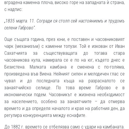
вградена каменна плоча, високо горе на западната ѝ страна,
с надпис:
„1835 марта. 11. Согради ся столп сей настояниемъ и трудомъ
селени Габрово“.
Още същата година, през юни, е поставен и часовниковият
чарк (механизъм) с каменни топузи. Той е изкован от Иван
Сахатчията за съществуващата до тогава стара
часовникова кула, намирала се е по на юг, където днес е
Безистена. Малката камбана е сменена с по-голяма,
произведена във Виена. Нейният силен и мелодичен глас се
чувал и до последната къща на разрасналото се
занаятчийско селище. По това време Габрово е в
икономически подем. Часовникът е жизнена необходимост
за населението, особено за занаятчиите – да отмерва
времето и да определя началото и края на работния ден, да
регулира конкуренцията между еснафите.
До 1882 г. времето се отбелязва само с удари на камбаната.