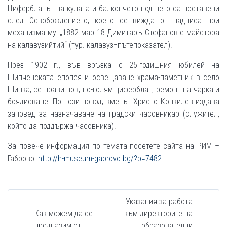
Циферблатът на кулата и балкончето под него са поставени
след Освобождението, което се вижда от надписа при
механизма му: „1882 мар 18 Димитаръ Стефанов е майстора
на калавузийтий“ (тур. калавуз=пътепоказател).
През 1902 г., във връзка с 25-годишния юбилей на
Шипченската епопея и освещаване храма-паметник в село
Шипка, се прави нов, по-голям циферблат, ремонт на чарка и
боядисване. По този повод, кметът Христо Конкилев издава
заповед за назначаване на градски часовникар (служител,
който да поддържа часовника).
За повече информация по темата посетете сайта на РИМ –
Габрово:
http://h-museum-gabrovo.bg/?p=7482
Указания за работа
Как можем да се
към директорите на
предпазим от
образователни