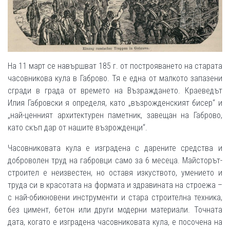
На 11 март се навършват 185 г. от построяването на старата
часовникова кула в Габрово. Тя е една от малкото запазени
сгради в града от времето на Възраждането. Краеведът
Илия Габровски я определя, като „възрожденският бисер“ и
„най-ценният архитектурен паметник, завещан на Габрово,
като скъп дар от нашите възрожденци“.
Часовниковата кула е изградена с дарените средства и
доброволен труд на габровци само за 6 месеца. Майсторът-
строител е неизвестен, но оставя изкуството, умението и
труда си в красотата на формата и здравината на строежа –
с най-обикновени инструменти и стара строителна техника,
без цимент, бетон или други модерни материали. Точната
дата, когато е изградена часовниковата кула, е посочена на