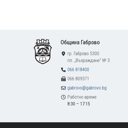
Footer
Община Габрово
гр. Габрово 5300
пл. „Възраждане“ № 3
066 818400
066 809371
gabrovo@gabrovo.bg
Работно време
8:30 – 17:15