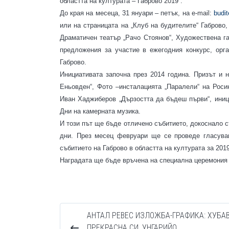
областта на културата – Габрово 2019“.
До края на месеца, 31 януари – петък, на e-mail:
budit
или на страницата на „Клуб на будителите“ Габрово,
Драматичен театър „Рачо Стоянов“, Художествена г
предложения за участие в ежегодния конкурс, орг
Габрово.
Инициативата започна през 2014 година. Призът и 
Еньовден“, Фото –инсталацията „Паралели“ на Рос
Иван Хаджиберов „Дързостта да бъдеш първи“, ини
Дни на камерната музика.
И този път ще бъде отличено събитието, докоснало с
дни. През месец февруари ще се проведе гласува
събитието на Габрово в областта на културата за 201
Наградата ще бъде връчена на специална церемония 
АНТАЛ РЕВЕС ИЗЛОЖБА-ГРАФИКА: ХУБАВ
ПРЕКРАСНА СИ, УНГАРИЙО