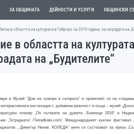
ЗА ОБЩИНАТА
ДЕЙНОСТИ И УСЛУГИ
ОБЩИНСКИ С
итие в областта на културата в Габрово за 2019 година, за наградата на „
е в областта на културата
радата на „Будителите“
ември в Музей "Дом на хумора и сатирата" и провелият се на следва
интерактивната инсталация с добавена реалност в къща – музей „Дончо
ературен пленер „По пътеките на думите. Боженци 2019“ и Нацио
ение „Тетрадката“ /Tetradkata.com/, Международният куклен фестивал 
мджалов „ Димитър Ненов: КОЛЕДА“ вече се състезават за приза „Съ