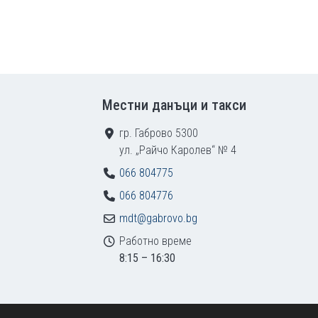
Местни данъци и такси
гр. Габрово 5300
ул. „Райчо Каролев“ № 4
066 804775
066 804776
mdt@gabrovo.bg
Работно време
8:15 – 16:30