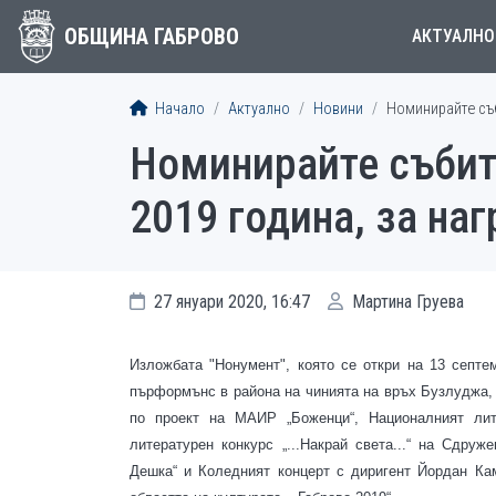
ОБЩИНА ГАБРОВО
АКТУАЛНО
Начало
Актуално
Новини
Номинирайте съб
Номинирайте събити
2019 година, за наг
27 януари 2020, 16:47
Мартина Груева
Изложбата "Нонумент", която се откри на 13 септ
пърформънс в района на чинията на връх Бузлуджа, 
по проект на МАИР „Боженци“, Националният лит
литературен конкурс „...Накрай света...“ на Сдруж
Дешка“ и Коледният концерт с диригент Йордан Ка