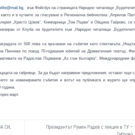
elite@mail.bg
, във Фейсбук на страницата Народно читалище „Будителит
 както и в кутиите за гласуване в Регионална библиотека „Априлов Пал
алерия „Христо Цокев“, Книжарница „Том Първи“ и Община Габрово, се 
анизиран от Клуба на будителите към „Народно читалище „Будителите
наградата от 500 лева са връчвани на събития като спектакъла „Нощт
ина Пенчева по повод 70-годишния юбилей на Драматичния театър, Фи
циативата на Радослав Първанов „Аз съм българка“, Международния ф
ърцата на габровци. За да бъдат направени предложения, остават още с
нето за номинираните събития и вотът на публиката и журито ще оп
9 година.
през март.
А СИ,
Президентът Румен Радев с лекция в ТУ –
Габрово