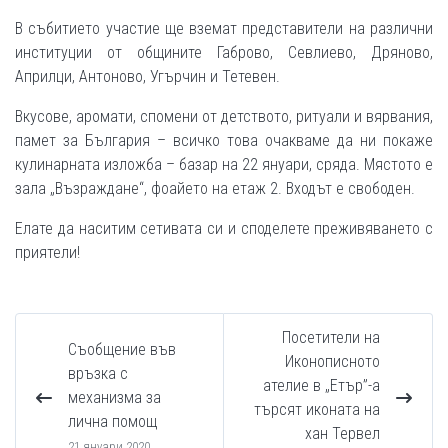
В събитието участие ще вземат представители на различни
институции от общините Габрово, Севлиево, Дряново,
Априлци, Антоново, Угърчин и Тетевен.
Вкусове, аромати, спомени от детството, ритуали и вярвания,
памет за България – всичко това очакваме да ни покаже
кулинарната изложба – базар на 22 януари, сряда. Мястото е
зала „Възраждане“, фоайето на етаж 2. Входът е свободен.
Елате да наситим сетивата си и споделете преживяването с
приятели!
Посетители на
Съобщение във
Иконописното
връзка с
ателие в „Етър”-а
механизма за
търсят иконата на
лична помощ
хан Тервел
21 януари 2020