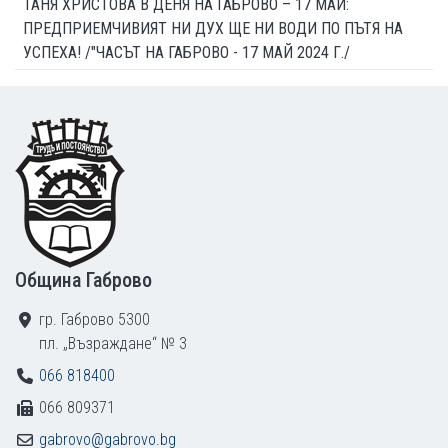
ТАНЯ ХРИСТОВА В ДЕНЯ НА ГАБРОВО – 17 МАЙ:
ПРЕДПРИЕМЧИВИЯТ НИ ДУХ ЩЕ НИ ВОДИ ПО ПЪТЯ НА
УСПЕХА! /"ЧАСЪТ НА ГАБРОВО - 17 МАЙ 2024 Г./
Footer
Община Габрово
гр. Габрово 5300
пл. „Възраждане“ № 3
066 818400
066 809371
gabrovo@gabrovo.bg