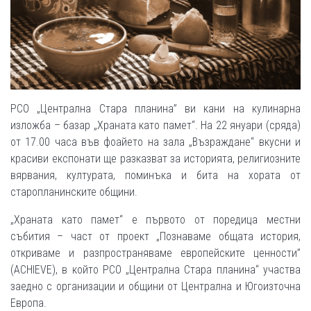
РСО „Централна Стара планина” ви кани на кулинарна
изложба – базар „Храната като памет“. На 22 януари (сряда)
от 17.00 часа във фоайето на зала „Възраждане“ вкусни и
красиви експонати ще разказват за историята, религиозните
вярвания, културата, поминъка и бита на хората от
старопланинските общини.
„Храната като памет“ е първото от поредица местни
събития – част от проект „Познаваме общата история,
откриваме и разпространяваме европейските ценности”
(ACHIEVE), в който РСО „Централна Стара планина“ участва
заедно с организации и общини от Централна и Югоизточна
Европа.