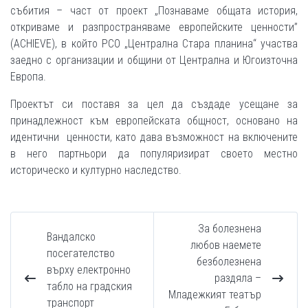
събития – част от проект „Познаваме общата история,
откриваме и разпространяваме европейските ценности”
(ACHIEVE), в който РСО „Централна Стара планина“ участва
заедно с организации и общини от Централна и Югоизточна
Европа.
Проектът си поставя за цел да създаде усещане за
принадлежност към европейската общност, основано на
идентични ценности, като дава възможност на включените
в него партньори да популяризират своето местно
историческо и културно наследство.
За болезнена
Вандалско
любов наемете
посегателство
безболезнена
върху електронно
раздяла –
табло на градския
Младежкият театър
транспорт