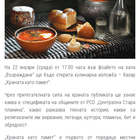
На 22 януари (сряда) от 17.00 часа във фоайето на зала
„Възраждане“ ще бъде открита кулинарна изложба – базар
„Храната като памет”.
Чрез притегателната сила на храната публиката ще узнае
каква е спецификата на общините от РСО „Централна Стара
планина”, какво разказва тяхната история, какви са
религиозните им вярвания, легенди, култура, поминък, бит и
обредност.
„Храната като памет“ е първото от поредица местни