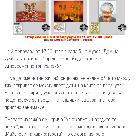
На 3 февруари от 17.30 часа в зала 5 на Музея „Дом на
хумора и сатирата” предстои да бъдат открити
едновременно три изложби.
Няма да сме истински габровци, ако не видим общото между
тях: откриват се между двете дати, на които се празнува
Зарезан, отварят дума за чашата и питието, но и добавят
нещо повече за народните традиции, свързани с това
приятно занимание.
Първата изложба се нарича “Алкохолът и народите по
света”, каквато е темата на Петото международно биенале
„Майстори на карикатурата”. То се организира от