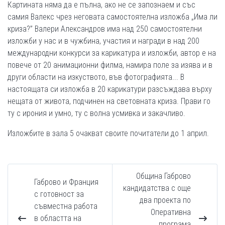
Картината няма да е пълна, ако не се запознаем и със
самия Валекс чрез неговата самостоятелна изложба „Има ли
криза?” Валери Александров има над 250 самостоятелни
изложби у нас и в чужбина, участия и награди в над 200
международни конкурси за карикатура и изложби, автор е на
повече от 20 анимационни филма, намира поле за изява и в
други области на изкуството, във фотографията... В
настоящата си изложба в 20 карикатури разсъждава върху
нещата от живота, подчинен на световната криза. Прави го
ту с ирония и умно, ту с волна усмивка и закачливо.
Изложбите в зала 5 очакват своите почитатели до 1 април.
Община Габрово
Габрово и Франция
кандидатства с още
с готовност за
два проекта по
съвместна работа
Оперативна
в областта на
програма