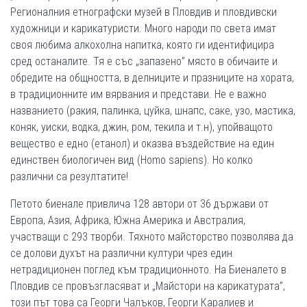
Регионалния етнографски музей в Пловдив и пловдивски
художници и карикатуристи. Много народи по света имат
своя любима алкохолна напитка, която ги идентифицира
сред останалите. Тя е със „запазено” място в обичаите и
обредите на общността, в делниците и празниците на хората,
в традиционните им вярвания и представи. Не е важно
названието (ракия, палинка, цуйка, шнапс, саке, узо, мастика,
коняк, уиски, водка, джин, ром, текила и т.н), упойващото
вещество е едно (етанол) и оказва въздействие на един
единствен биологичен вид (Homo sapiens). Но колко
различни са резултатите!
Петото биенале привлича 128 автори от 36 държави от
Европа, Азия, Африка, Южна Америка и Австралия,
участващи с 293 творби. Тяхното майсторство позволява да
се долови духът на различни култури чрез един
нетрадиционен поглед към традиционното. На Биеналето в
Пловдив се провъзгласяват и „Майстори на карикатурата”,
този път това са Георги Чалъков, Георги Каралиев и