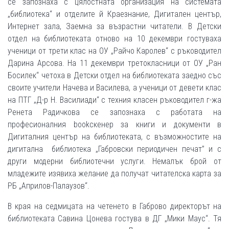
се запознаха с цялостната организация на системата
„библиотека“ и отделите й Краезнание, Дигитален център,
Интернет зала, Заемна за възрастни читатели. В Детски
отдел на библиотеката отново на 10 декември гостуваха
ученици от трети клас на ОУ „Райчо Каролев“ с ръководител
Дарина Арсова. На 11 декември третокласници от ОУ „Ран
Босилек“ четоха в Детски отдел на библиотеката заедно със
своите учители Начева и Василева, а ученици от девети клас
на ПТГ „Д-р Н. Василиади“ с техния класен ръководител г-жа
Ренета Радичкова се запознаха с работата на
професионалния bookскенер за книги и документи в
Дигиталния център на библиотеката, с възможностите на
дигитална библиотека „Габровски периодичен печат” и с
други модерни библиотечни услуги. Немалък брой от
младежите изявиха желание да получат читателска карта за
РБ „Априлов-Палаузов“.
В края на седмицата на четенето в Габрово директорът на
библиотеката Савина Цонева гостува в ДГ „Мики Маус“. Тя