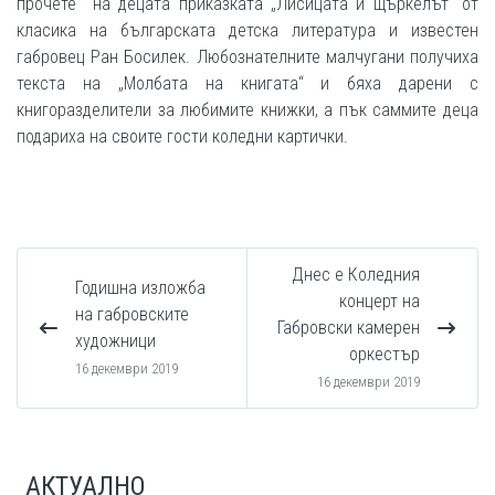
прочете на децата приказката „Лисицата и щъркелът“ от
класика на българската детска литература и известен
габровец Ран Босилек. Любознателните малчугани получиха
текста на „Молбата на книгата“ и бяха дарени с
книгоразделители за любимите книжки, а пък саммите деца
подариха на своите гости коледни картички.
Днес е Коледния
Годишна изложба
концерт на
на габровските
Габровски камерен
художници
оркестър
16 декември 2019
16 декември 2019
АКТУАЛНО