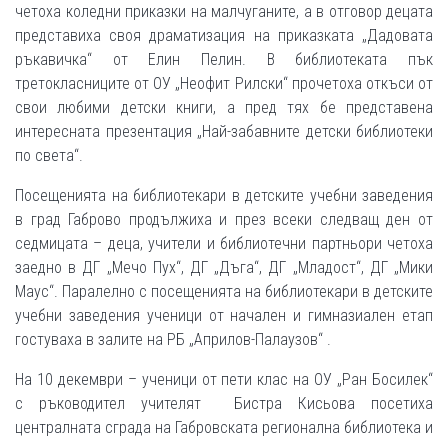
четоха коледни приказки на малчуганите, а в отговор децата
представиха своя драматизация на приказката „Дадовата
ръкавичка“ от Елин Пелин. В библиотеката пък
третокласниците от ОУ „Неофит Рилски“ прочетоха откъси от
свои любими детски книги, а пред тях бе представена
интересната презентация „Най-забавните детски библиотеки
по света“.
Посещенията на библиотекари в детските учебни заведения
в град Габрово продължиха и през всеки следващ ден от
седмицата – деца, учители и библиотечни партньори четоха
заедно в ДГ „Мечо Пух“, ДГ „Дъга“, ДГ „Младост“, ДГ „Мики
Маус“. Паралелно с посещенията на библиотекари в детските
учебни заведения ученици от начален и гимназиален етап
гостуваха в залите на РБ „Априлов-Палаузов“ .
На 10 декември – ученици от пети клас на ОУ „Ран Босилек“
с ръководител учителят Бистра Кисьова посетиха
централната сграда на Габровската регионална библиотека и