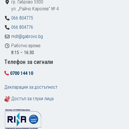
гр. Габрово 5300
ул. „Райчо Каролев“ № 4
066 804775
066 804776
mdt@gabrovo.bg
Работно време
8:15 – 16:30
Tелефон за сигнали
0700 144 10
Декларация за достъпност
Достъп за глухи лица