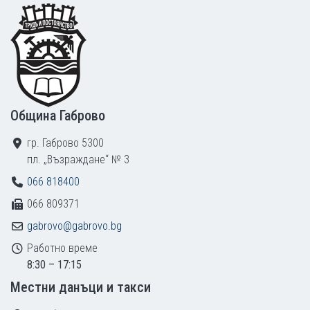
Footer
Община Габрово
гр. Габрово 5300
пл. „Възраждане“ № 3
066 818400
066 809371
gabrovo@gabrovo.bg
Работно време
8:30 – 17:15
Местни данъци и такси