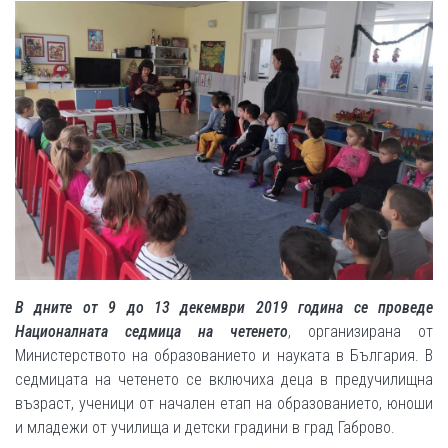
В дните от 9 до 13 декември 2019 година се проведе
Националната седмица на четенето
, организирана от
Министерството на образованието и науката в България. В
седмицата на четенето се включиха деца в предучилищна
възраст, ученици от начален етап на образованието, юноши
и младежи от училища и детски градини в град Габрово.