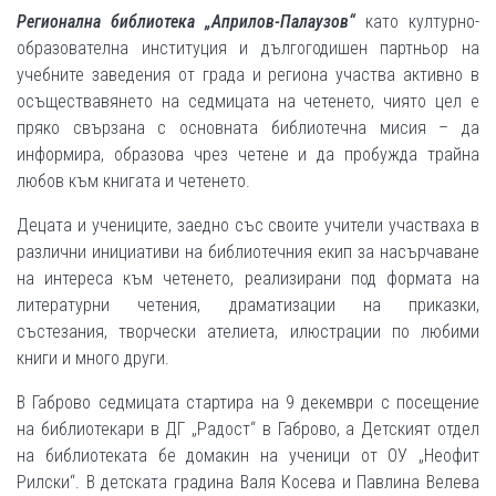
Регионална библиотека „Априлов-Палаузов“
като културно-
образователна институция и дългогодишен партньор на
учебните заведения от града и региона участва активно в
осъществавянето на седмицата на четенето, чиято цел е
пряко свързана с основната библиотечна мисия – да
информира, образова чрез четене и да пробужда трайна
любов към книгата и четенето.
Децата и учениците, заедно със своите учители участваха в
различни инициативи на библиотечния екип за насърчаване
на интереса към четенето, реализирани под формата на
литературни четения, драматизации на приказки,
състезания, творчески ателиета, илюстрации по любими
книги и много други.
В Габрово седмицата стартира на 9 декември с посещение
на библиотекари в ДГ „Радост“ в Габрово, а Детският отдел
на библиотеката бе домакин на ученици от ОУ „Неофит
Рилски“. В детската градина Валя Косева и Павлина Велева