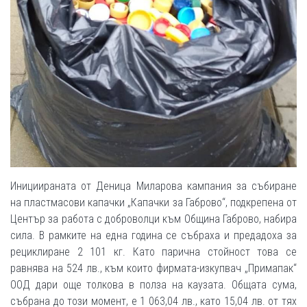
Инициираната от Деница Миларова кампания за събиране
на пластмасови капачки „Капачки за Габрово“, подкрепена от
Център за работа с доброволци към Община Габрово, набира
сила. В рамките на една година се събраха и предадоха за
рециклиране 2 101 кг. Като парична стойност това се
равнява на 524 лв., към които фирмата-изкупвач „Примапак“
ООД дари още толкова в полза на каузата. Общата сума,
събрана до този момент, е 1 063,04 лв., като 15,04 лв. от тях