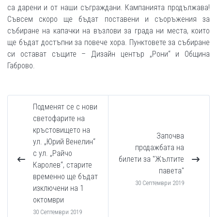
са дарени и от наши съграждани. Кампанията продължава!
Съвсем скоро ще бъдат поставени и съоръжения за
събиране на капачки на възлови за града ни места, които
ще бъдат достъпни за повече хора. Пунктовете за събиране
си остават същите – Дизайн център „Рони“ и Община
Габрово.
Подменят се с нови
светофарите на
кръстовището на
Започва
ул. „Юрий Венелин“
продажбата на
с ул. „Райчо
билети за "Жълтите
Каролев“, старите
павета"
временно ще бъдат
30 Септември 2019
изключени на 1
октомври
30 Септември 2019