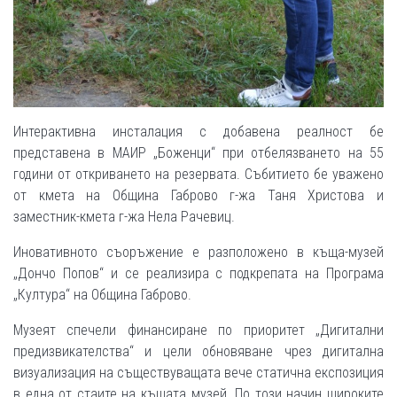
Интерактивна инсталация с добавена реалност бе
представена в МАИР „Боженци“ при отбелязването на 55
години от откриването на резервата. Събитието бе уважено
от кмета на Община Габрово г-жа Таня Христова и
заместник-кмета г-жа Нела Рачевиц.
Иновативното съоръжение е разположено в къща-музей
„Дончо Попов“ и се реализира с подкрепата на Програма
„Култура“ на Община Габрово.
Музеят спечели финансиране по приоритет „Дигитални
предизвикателства“ и цели обновяване чрез дигитална
визуализация на съществуващата вече статична експозиция
в една от стаите на къщата музей. По този начин широките