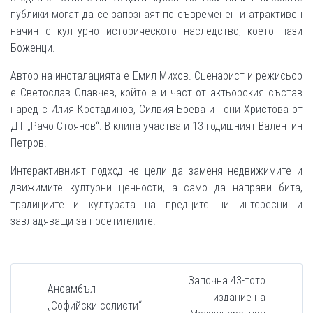
публики могат да се запознаят по съвременен и атрактивен
начин с културно историческото наследство, което пази
Боженци.
Автор на инсталацията е Емил Михов. Сценарист и режисьор
е Светослав Славчев, който е и част от актьорския състав
наред с Илия Костадинов, Силвия Боева и Тони Христова от
ДТ „Рачо Стоянов“. В клипа участва и 13-годишният Валентин
Петров.
Интерактивният подход не цели да заменя недвижимите и
движимите културни ценности, а само да направи бита,
традициите и културата на предците ни интересни и
завладяващи за посетителите.
Започна 43-тото
Ансамбъл
издание на
„Софийски солисти“