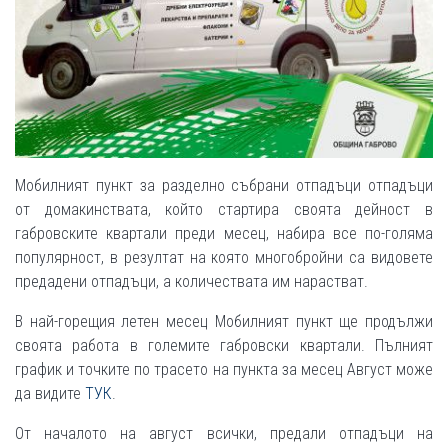
Мобилният пункт за разделно събрани отпадъци отпадъци
от домакинствата, който стартира своята дейност в
габровските квартали преди месец, набира все по-голяма
популярност, в резултат на която многобройни са видовете
предадени отпадъци, а количествата им нарастват.
В най-горещия летен месец Мобилният пункт ще продължи
своята работа в големите габровски квартали. Пълният
график и точките по трасето на пункта за месец Август може
да видите
ТУК
.
От началото на август всички, предали отпадъци на