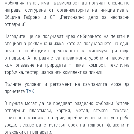
мобилния пункт, имат възможност да получат специална
награда, осигурена от организаторите на инициативата,
Община Габрово и ОП „Регионално депо за неопасни
отпадъци“.
Наградите ще се получават чрез събирането на печати в
специална рекламна книжка, като за получаването на един
печат е необходимо предаването на минимум три вида
отпадъци. А наградите са атрактивни, удобни и насочени
към опазване на природата – пакет компост, текстилна
торбичка, тефтер, шапка или комплект за пикник.
Пълните условия и регламент на кампанията може да
прочетете
ТУК
.
В пункта могат да се предават разделно събрани битови
отпадъци: пластмаси, хартия, метал, стъкло, текстил,
фритюрна мазнина, батерии, дребни излезли от употреба
уреди, лекарства с изтекъл срок на годност, флакони и
опаковки от препарати.