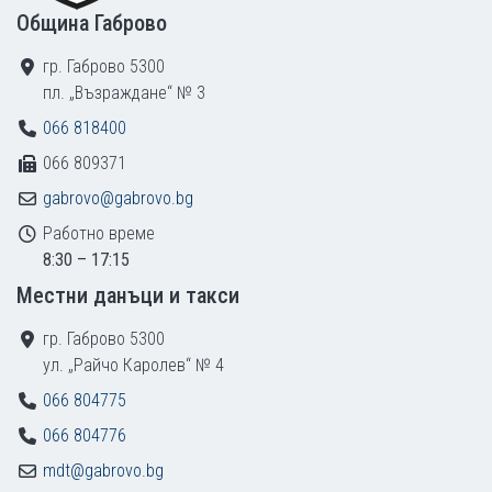
Община Габрово
гр. Габрово 5300
пл. „Възраждане“ № 3
066 818400
066 809371
gabrovo@gabrovo.bg
Работно време
8:30 – 17:15
Местни данъци и такси
гр. Габрово 5300
ул. „Райчо Каролев“ № 4
066 804775
066 804776
mdt@gabrovo.bg