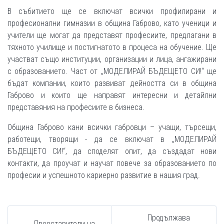
В събитието ще се включат всички профилирани и
професионални гимназии в община Габрово, като ученици и
учители ще могат да представят професиите, предлагани в
тяхното училище и постигнатото в процеса на обучение. Ще
участват също институции, организации и лица, ангажирани
с образованието. Част от „МОДЕЛИРАЙ БЪДЕЩЕТО СИ!“ ще
бъдат компании, които развиват дейността си в община
Габрово и които ще направят интересни и детайлни
представяния на професиите в бизнеса.
Община Габрово кани всички габровци – учащи, търсещи,
работещи, творящи - да се включат в „МОДЕЛИРАЙ
БЪДЕЩЕТО СИ!“, да споделят опит, да създадат нови
контакти, да проучат и научат повече за образованието по
професии и успешното кариерно развитие в нашия град.
Продължава
Представители на