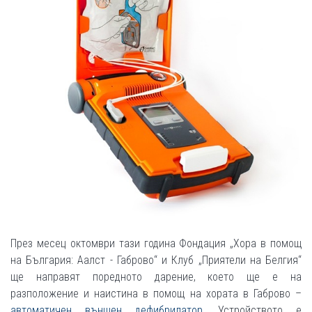
През месец октомври тази година Фондация „Хора в помощ
на България: Аалст - Габрово“ и Клуб „Приятели на Белгия“
ще направят поредното дарение, което ще е на
разположение и наистина в помощ на хората в Габрово –
автоматичен външен дефибрилатор
. Устройството е