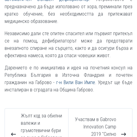
предназначено да бъде използвано от хора, преминали през
кратко обучение, без необходимостта да притежават
медицинско образование.
Независимо дали сте опитен спасител или първият притекъл
се на помощ, дефибрилаторът може да предотврати
внезапното спиране на сърцето, както и да осигури бърза и
ефективна намеса, която да спаси човешки живот.
Дарението е по инициатива и идея на почетния консул на
Република България в Източна Фландрия и почетен
гражданин на Габрово -
г-н Вили Ван Импе.
Уредът ще бъде
инсталиран в сградата на Община Габрово.
Жълт код за обилни
Участвам в Gabrovo
валежи и
Innovation Camp
гръмотевични бури
2019 "Силно