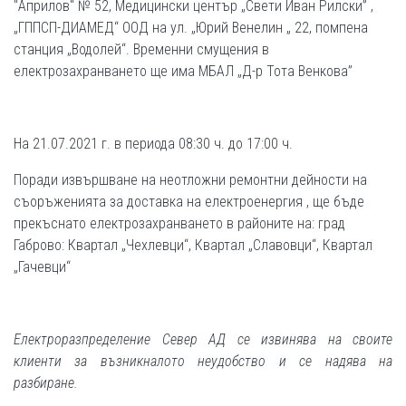
"Априлов" № 52, Медицински център „Свети Иван Рилски” ,
„ГППСП-ДИАМЕД“ ООД на ул. „Юрий Венелин „ 22, помпена
станция „Водолей“. Временни смущения в
електрозахранването ще има МБАЛ „Д-р Тота Венкова”
На 21.07.2021 г. в периода 08:30 ч. до 17:00 ч.
Поради извършване на неотложни ремонтни дейности на
съоръженията за доставка на електроенергия , ще бъде
прекъснато електрозахранването в районите на: град
Габрово: Квартал „Чехлевци“, Квартал „Славовци“, Квартал
„Гачевци“
Електроразпределение Север АД се извинява на своите
клиенти за възникналото неудобство и се надява на
разбиране.