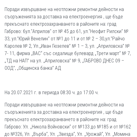
Поради извършване на неотложни ремонтни дейности на
съоръженията за доставка на електроенергия , ще бъде
прекъснато електрозахранването в районите на: град
Габрово: бул."Априлов" от № 45 до 61, ул."Неофит Рилски" №
33, ул."Юрий Венелин" от №1 до 11 и от № 2 – 30,ул."Райчо
Каролев № 2, Ул.„Иван Гюзелев” № 1 – 3, ул. „Априловска” №
7- 11, фирма „ВАС“ със седалище булевард „Трети март“ № 7,
„ТД на НАП” на ул. „Априловска” № 9, „ГАБРОВО ДНЕС 09 –
ООД”, „Общинска банка” АД
На 20.07.2021 г. в периода 08:30 ч. до 17:00 ч.
Поради извършване на неотложни ремонтни дейности на
съоръженията за доставка на електроенергия , ще бъде
прекъснато електрозахранването в районите на: град
Габрово: Ул. „Никола Войновски“ от №133 до №185 и от №162
до №326, Ул. „Върба“, Ул. „Звезда“, Ул. „Урожай“, Ул. „Момина