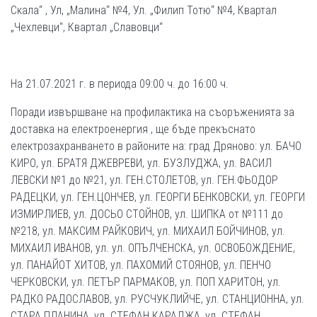
Скала“ , Ул, „Малина“ №4, Ул. „Филип Тотю“ №4, Квартал
„Чехлевци“, Квартал „Славовци“
На 21.07.2021 г. в периода 09:00 ч. до 16:00 ч.
Поради извършване на профилактика на съоръженията за
доставка на електроенергия , ще бъде прекъснато
електрозахранването в районите на: град Дряново: ул. БАЧО
КИРО, ул. БРАТЯ ДЖЕВРЕВИ, ул. БУЗЛУДЖА, ул. ВАСИЛ
ЛЕВСКИ №1 до №21, ул. ГЕН.СТОЛЕТОВ, ул. ГЕН.ФЬОДОР
РАДЕЦКИ, ул. ГЕН.ЦОНЧЕВ, ул. ГЕОРГИ БЕНКОВСКИ, ул. ГЕОРГИ
ИЗМИРЛИЕВ, ул. ДОСЬО СТОЙНОВ, ул. ШИПКА от №111 до
№218, ул. МАКСИМ РАЙКОВИЧ, ул. МИХАИЛ БОЙЧИНОВ, ул.
МИХАИЛ ИВАНОВ, ул. ул. ОПЪЛЧЕНСКА, ул. ОСВОБОЖДЕНИЕ,
ул. ПАНАЙОТ ХИТОВ, ул. ПАХОМИЙ СТОЯНОВ, ул. ПЕНЧО
ЧЕРКОВСКИ, ул. ПЕТЪР ПАРМАКОВ, ул. ПОП ХАРИТОН, ул.
РАДКО РАДОСЛАВОВ, ул. РУСЧУКЛИЙЧЕ, ул. СТАНЦИОННА, ул.
СТАРА ПЛАНИНА, ул. СТЕФАН КАРАДЖА, ул. СТЕФАН