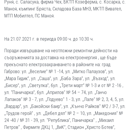
Руня, с. Саласука, фирма Чех, БКТП Козеферма, с. Косарка, с.
Маноя, къмпинг Бряста, Складова База МНЗ, МКТП Вивател,
МТП Мобилтел, ПС Маноя.
На 21.07.2021 г. в периода 09:00 ч. до 10:30 ч.
Поради извършване на неотложни ремонтни дейности на
съоръженията за доставка на електроенергия , ще бъде
прекъснато електрозахранването в районите на: град
Габрово: ул. „Веселие” № 1 -14, ул. „Митко Палаузов”, ул.
„Мара Гидик”, ул. „Саша”, ул. „Баба Зара”, ул. „Възход”, ул.
„Бисер”, ул. „Светулка”, бул. „Трети март” № 1-3 и от № 2 -16 ,
ул. “Паничарка”, бул. „Априлов" № 54 – 74, ул. „Ганчо
Лапаков" № 3 - 7, ул. „Подуево" 1 - 3, ул. „Лале" № 2, 3, 4, 5, ул.
„Вардар”, ул. „Бакойски баир”, ул. „Кънчо Райков" №2 / 3-7, ул.
„Трудов герой" , ул. „Дебел дял" № 2 – 10, ул. „Македония" №
24 -40 / № 31 - 39, ул. "Република", Паничарка" , „Михаил
Петров“ , Фирмите ДКЦ 1, „ВиК”, Стадион „Христо Ботев”,