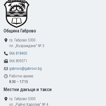
Община Габрово
гр. Габрово 5300
пл. „Възраждане“ № 3
066 818400
066 809371
gabrovo@gabrovo.bg
Работно време
8:30 – 17:15
Местни данъци и такси
гр. Габрово 5300
ул. „Райчо Каролев“ № 4