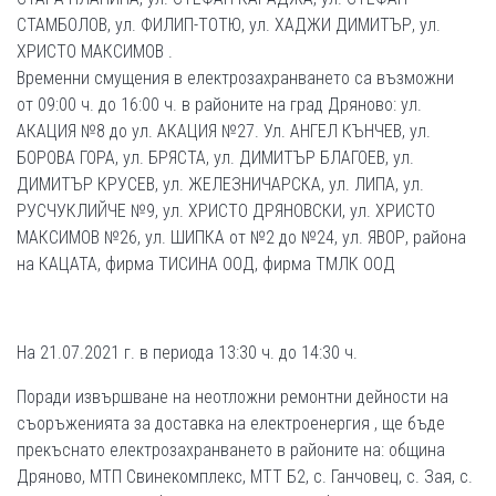
СТАМБОЛОВ, ул. ФИЛИП-ТОТЮ, ул. ХАДЖИ ДИМИТЪР, ул.
ХРИСТО МАКСИМОВ .
Временни смущения в електрозахранването са възможни
от 09:00 ч. до 16:00 ч. в районите на град Дряново: ул.
АКАЦИЯ №8 до ул. АКАЦИЯ №27. Ул. АНГЕЛ КЪНЧЕВ, ул.
БОРОВА ГОРА, ул. БРЯСТА, ул. ДИМИТЪР БЛАГОЕВ, ул.
ДИМИТЪР КРУСЕВ, ул. ЖЕЛЕЗНИЧАРСКА, ул. ЛИПА, ул.
РУСЧУКЛИЙЧЕ №9, ул. ХРИСТО ДРЯНОВСКИ, ул. ХРИСТО
МАКСИМОВ №26, ул. ШИПКА от №2 до №24, ул. ЯВОР, района
на КАЦАТА, фирма ТИСИНА ООД, фирма ТМЛК ООД
На 21.07.2021 г. в периода 13:30 ч. до 14:30 ч.
Поради извършване на неотложни ремонтни дейности на
съоръженията за доставка на електроенергия , ще бъде
прекъснато електрозахранването в районите на: община
Дряново, МТП Свинекомплекс, МТТ Б2, с. Ганчовец, с. Зая, с.