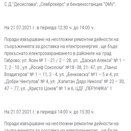
С.Д.”Десислава”, „Севброкерс” и бензиностанция ”OMV”.
На 21.07.2021 г. в периода 12:30 ч. до 14:00 ч.
Поради извършване на неотложни ремонтни дейности на
съоръженията за доставка на електроенергия , ще бъде
прекъснато електрозахранването в районите на: град
Габрово: ул. Ясен № 1 - 21 / 2 – 28, ул. „Даскал Алекси” № 1 –
7, 2 - 10 , ул. „Йосиф Соколски” №18 -38, 21- 47, ул. „Панчо
Владигеров” № 1 – 11, 2 - 4, ул. „Бенковска” №1 – 5 и 4, ул.
„Добри Чинтулов” № 4, ул. „Капитан Дядо Никола” № 22 – 30,
47 – 77, ул. „Христо Цокев” № 1 и 6, ЦДГ „ПЕРУНИКА" 1
На 21.07.2021 г. в периода 14:00 ч. до 15:30 ч.
Поради извършване на неотложни ремонтни дейности на
съоръженията за доставка на електроенергия , ще бъде