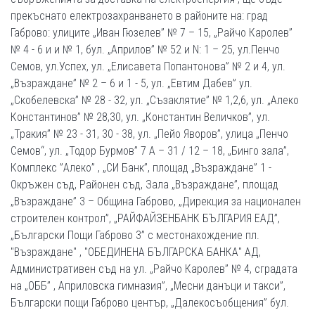
прекъснато електрозахранването в районите на: град
Габрово: улиците „Иван Гюзелев” № 7 – 15, „Райчо Каролев”
№ 4 - 6 и и № 1, бул. „Априлов” № 52 и N: 1 – 25, ул.Пенчо
Семов, ул.Успех, ул. „Елисавета Попантонова” № 2 и 4, ул.
„Възраждане” № 2 – 6 и 1 - 5, ул. „Евтим Дабев” ул.
„Скобелевска” № 28 - 32, ул. „Съзаклятие” № 1,2,6, ул. „Алеко
Константинов” № 28,30, ул. „Константин Величков”, ул.
„Тракия” № 23 - 31, 30 - 38, ул. „Пейо Яворов”, улица „Пенчо
Семов“, ул. „Тодор Бурмов” 7 А – 31 / 12 – 18, „Бинго зала”,
Комплекс ”Алеко” , „СИ Банк”, площад „Възраждане” 1 -
Окръжен съд, Районен съд, Зала „Възраждане”, площад
„Възраждане” 3 – Община Габрово, „Дирекция за национален
строителен контрол”, „РАЙФАЙЗЕНБАНК БЪЛГАРИЯ ЕАД”,
„Български Пощи Габрово 3” с местонахождение пл.
"Възраждане" , "ОБЕДИНЕНА БЪЛГАРСКА БАНКА" АД,
Административен съд на ул. „Райчо Каролев” № 4, сградата
на „ОББ” , Априловска гимназия”, „Месни данъци и такси”,
Български пощи Габрово център, „Далекосъобщения” бул.