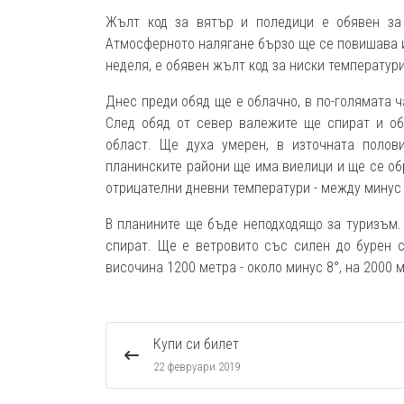
Жълт код за вятър и поледици е обявен за 
Атмосферното налягане бързо ще се повишава и
неделя, е обявен жълт код за ниски температури
Днес преди обяд ще е облачно, в по-голямата ч
След обяд от север валежите ще спират и об
област. Ще духа умерен, в източната полов
планинските райони ще има виелици и ще се обр
отрицателни дневни температури - между минус 5
В планините ще бъде неподходящо за туризъм.
спират. Ще е ветровито със силен до бурен 
височина 1200 метра - около минус 8°, на 2000 м
Купи си билет
22 февруари 2019