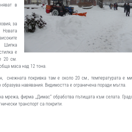
лняват в
овия, за
 Новата
високите
а Шипка
стилка е
е 20 см.
обща маса над 12 тона.
н, снежната покривка там е около 20 см., температурата е м
то образува навявания. Видимостта е ограничена поради мъгла.
на мрежа, фирма „Димас“ обработва пътищата към селата. Град
нически транспорт са покрити.