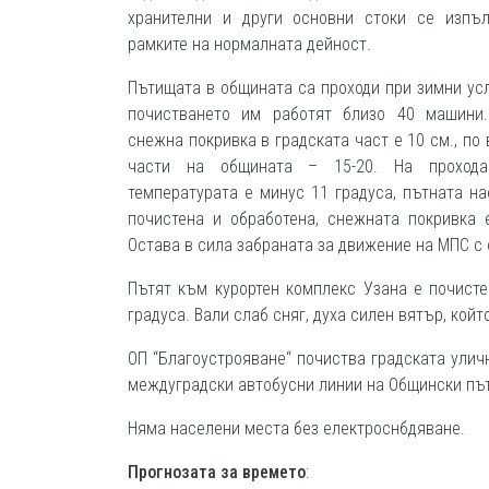
хранителни и други основни стоки сe изпъ
рамките на нормалната дейност.
Пътищата в общината са проходи при зимни усл
почистването им работят близо 40 машини.
снежна покривка в градската част е 10 см., по 
части на общината – 15-20. На проход
температурата е минус 11 градуса, пътната на
почистена и обработена, снежната покривка 
Остава в сила забраната за движение на МПС с 
Пътят към курортен комплекс Узана е почисте
градуса. Вали слаб сняг, духа силен вятър, кой
ОП “Благоустрояване“ почиства градската улич
междуградски автобусни линии на Общински път
Няма населени места без електроснбдяване.
Прогнозата
за времето
: