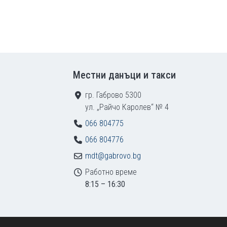
Местни данъци и такси
гр. Габрово 5300
ул. „Райчо Каролев“ № 4
066 804775
066 804776
mdt@gabrovo.bg
Работно време
8:15 – 16:30