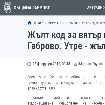
ОБЩИНА ГАБРОВО
АКТУАЛНО
Начало
Актуално
Новини
Жълт код за вятъ
Жълт код за вятър 
Габрово. Утре - жъ
23 февруари 2019, 09:45
Мартина Груева
Времето в Габрово е облачно, вали сла
температурата на въздуха е минус 7 гра
влажността - 88%.
Основните дейности относно тран
водоснабдяване, снабдяване на населе