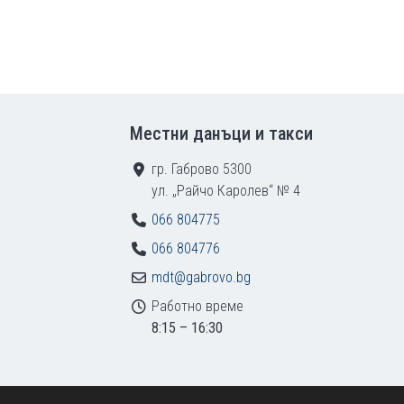
Местни данъци и такси
гр. Габрово 5300
ул. „Райчо Каролев“ № 4
066 804775
066 804776
mdt@gabrovo.bg
Работно време
8:15 – 16:30