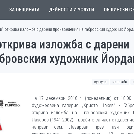
ЗА ОБЩИНАТА
ДЕЙНОСТИ И УСЛУГИ
ОБЩИНСКИ С
в" открива изложба с дарени произведения на габровския художник Йорд
открива изложба с дарени
абровския художник Йорда
култура
изложба
На 17 декември 2018 г. (понеделник) от 18:00
Художесвена галерия „Христо Цокев” - Габр
открива изложба на габровския художник 
Лазаров (1941-2002). Творбите са част от дарение
направи сем. Лазарови през тази годи