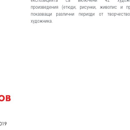
експозицията са включени 42 художе
произведения (етюди, рисунки, живопис и пр
показващи различни периоди от творчеств
художника.