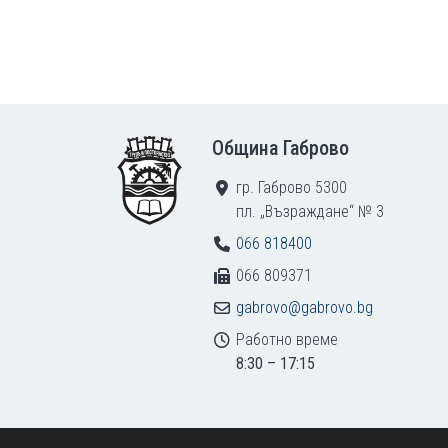
Footer
Община Габрово
гр. Габрово 5300
пл. „Възраждане“ № 3
066 818400
066 809371
gabrovo@gabrovo.bg
Работно време
8:30 – 17:15