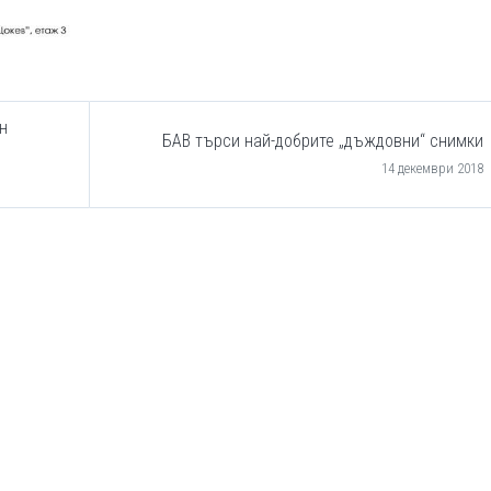
н
БАВ търси най-добрите „дъждовни“ снимки
14 декември 2018