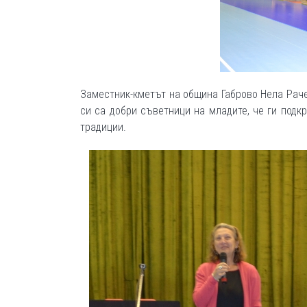
Заместник-кметът на община Габрово Нела Раче
си са добри съветници на младите, че ги подкр
традиции.