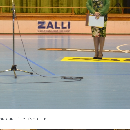
ов живот” - с. Кметовци.