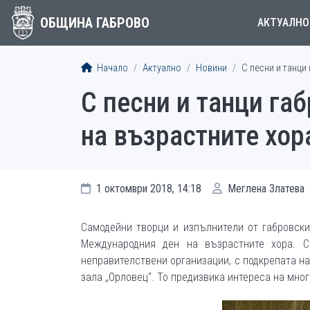
ОБЩИНА ГАБРОВО
АКТУАЛНО
Начало
Актуално
Новини
С песни и танци
С песни и танци г
на възрастните хор
1 октомври 2018, 14:18
Меглена Златева
Самодейни творци и изпълнители от габровски
Международния ден на възрастните хора. С
неправителствени организации, с подкрепата на
зала „Орловец“. То предизвика интереса на мног