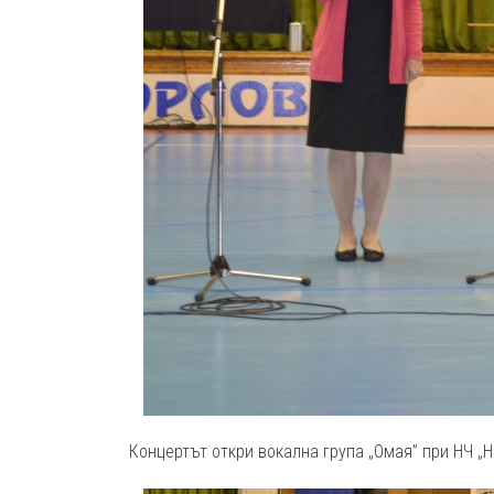
Концертът откри вокална група „Омая” при НЧ „Н