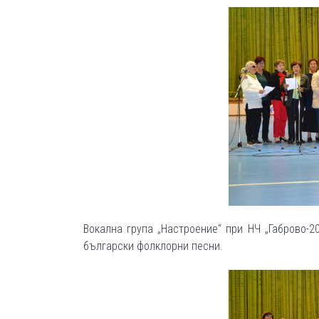
Вокална група „Настроение“ при НЧ „Габрово-2
български фолклорни песни.