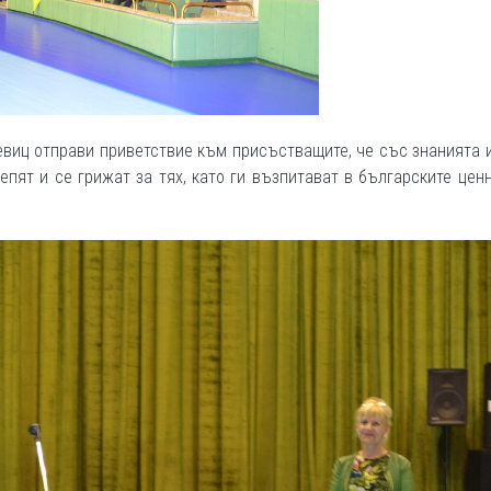
виц отправи приветствие към присъстващите, че със знанията 
епят и се грижат за тях, като ги възпитават в българските цен