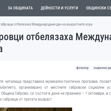
ЗА ОБЩИНАТА
ДЕЙНОСТИ И УСЛУГИ
ОБЩИНСКИ С
 габровци отбелязаха Международния ден на възрастните хора
абровци отбелязаха Междун
а
фолклор
социални де
те читалища представиха музикално-поетична програма, посве
ъбитието, организирано от местните габровски социални ус
 Община Габрово, се състоя в деня на празника – 1 октомври, в 
о габровци от третата възраст.