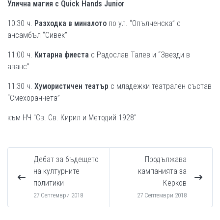
Улична магия с Quick Hands Junior
10:30 ч.
Разходка в миналото
по ул. “Опълченска” с
ансамбъл “Сивек”
11:00 ч.
Китарна фиеста
с Радослав Талев и “Звезди в
аванс”
11:30 ч.
Хумористичен театър
с младежки театрален състав
“Смехоранчета”
към НЧ "Св. Св. Кирил и Методий 1928"
Дебат за бъдещето
Продължава
на културните
кампанията за
политики
Керков
27 Септември 2018
27 Септември 2018