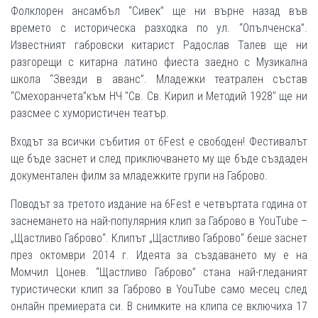
Фолклорен ансамбъл “Сивек” ще ни върне назад във
времето с историческа разходка по ул. “Опълченска”.
Известният габровски китарист Радослав Талев ще ни
разгорещи с китарна латино фиеста заедно с Музикална
школа “Звезди в аванс”. Младежки театрален състав
“Смехоранчета”към НЧ "Св. Св. Кирил и Методий 1928" ще ни
разсмее с хумористичен театър.
Входът за всички събития от 6Fest е свободен! Фестивалът
ще бъде заснет и след приключването му ще бъде създаден
документален филм за младежките групи на Габрово.
Поводът за третото издание на 6Fest е четвъртата година от
заснемането на най-популярния клип за Габрово в YouTube –
„Щастливо Габрово“. Клипът „Щастливо Габрово“ беше заснет
през октомври 2014 г. Идеята за създаването му е на
Момчил Цонев. “Щастливо Габрово” стана най-гледаният
туристически клип за Габрово в YouTube само месец след
онлайн премиерата си. В снимките на клипа се включиха 17