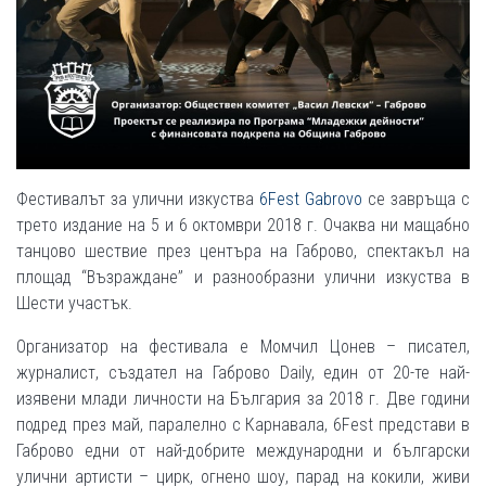
Фестивалът за улични изкуства
6Fest Gabrovo
се завръща с
трето издание на 5 и 6 октомври 2018 г. Очаква ни мащабно
танцово шествие през центъра на Габрово, спектакъл на
площад “Възраждане” и разнообразни улични изкуства в
Шести участък.
Организатор на фестивала е Момчил Цонев – писател,
журналист, създател на Габрово Daily, един от 20-те най-
изявени млади личности на България за 2018 г. Две години
подред през май, паралелно с Карнавала, 6Fest представи в
Габрово едни от най-добрите международни и български
улични артисти – цирк, огнено шоу, парад на кокили, живи