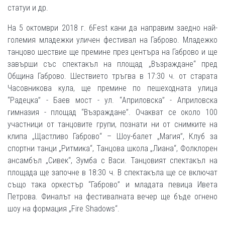
статуи и др.
На 5 октомври 2018 г. 6Fest кани да направим заедно най-
големия младежки уличен фестивал на Габрово. Младежко
танцово шествие ще премине през центъра на Габрово и ще
завърши със спектакъл на площад „Възраждане“ пред
Община Габрово. Шествието тръгва в 17:30 ч. от старата
Часовникова кула, ще премине по пешеходната улица
“Радецка” - Баев мост - ул. “Априловска” - Априловска
гимназия - площад “Възраждане”. Очакват се около 100
участници от танцовите групи, познати ни от снимките на
клипа „Щастливо Габрово“ – Шоу-балет „Магия”, Клуб за
спортни танци „Ритмика“, Танцова школа „Лиана“, Фолклорен
ансамбъл „Сивек“, Зумба с Васи. Танцовият спектакъл на
площада ще започне в 18:30 ч. В спектакъла ще се включат
също така оркестър “Габрово” и младата певица Ивета
Петрова. Финалът на фестивалната вечер ще бъде огнено
шоу на формация „Fire Shadows“.