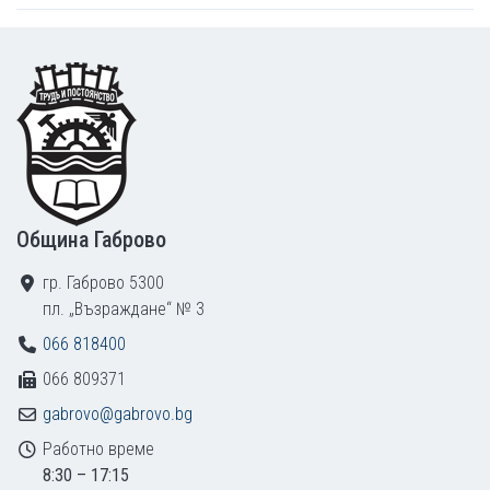
Footer
Община Габрово
гр. Габрово 5300
пл. „Възраждане“ № 3
066 818400
066 809371
gabrovo@gabrovo.bg
Работно време
8:30 – 17:15