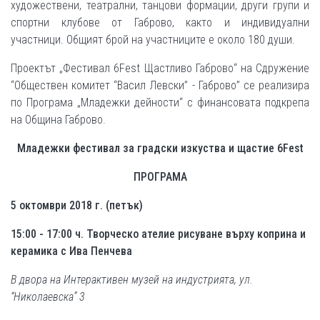
художествени, театрални, танцови формации, други групи и
спортни клубове от Габрово, както и индивидуални
участници. Общият брой на участниците е около 180 души.
Проектът „Фестивал 6Fest Щастливо Габрово“ на Сдружение
“Обществен комитет “Васил Левски” - Габрово” се реализира
по Програма „Младежки дейности“ с финансовата подкрепа
на Община Габрово.
Младежки фестивал за градски изкуства и щастие 6Fest
ПРОГРАМА
5 октомври 2018 г. (петък)
15:00 - 17:00 ч. Творческо ателие рисуване върху коприна и
керамика с Ива Пенчева
В двора на Интерактивен музей на индустрията, ул.
“Николаевска” 3