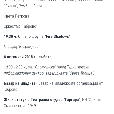
“Лиана”, Зумба с Васи
Ивета Петрова
Оркестър “Габрово”
19:30 ч. Огнено шоу на “Fire Shadows”
Площад "Възраждане"
6 октомври 2018 г., събота
10:00-12:00 ч., ул. "Опълченска" (пред Туристически
информационен център,
зад църквата “Света Троица”)
Базар на младите
- базар на младежките организации от
Габрово
Живи статуи с Театрална студия “Гаргара”
, НЧ “Христо
Смирненски - 1949”