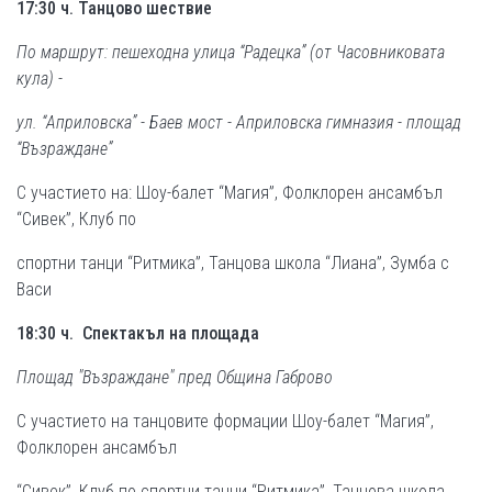
17:30 ч. Танцово шествие
По маршрут: пешеходна улица “Радецка” (от Часовниковата
кула) -
ул. “Априловска” - Баев мост - Априловска гимназия - площад
“Възраждане”
С участието на: Шоу-балет “Магия”, Фолклорен ансамбъл
“Сивек”, Клуб по
спортни танци “Ритмика”, Танцова школа “Лиана”, Зумба с
Васи
18:30 ч. Спектакъл на площада
Площад "Възраждане" пред Община Габрово
С участието на танцовите формации Шоу-балет “Магия”,
Фолклорен ансамбъл
“Сивек”, Клуб по спортни танци “Ритмика”, Танцова школа