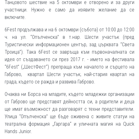
Танцовото шествие на 5 октомври е отворено и за други
участници. Нужно е само да изявите желание да се
включите.
6Fest продължава и на 6 октомври (събота) от 10:00 до 12:00
ч. на ул. “Опълченска” в т.нар. Шести участък (пред
Туристически информационен център, зад църквата “Света
Троица”). Така 6Fest се завръща към първоначалната си
идея от създаването си през 2017 г. - името на фестивала
“6Fest” („ШестФест“) препраща към началото и сърцето на
Габрово, квартал Шести участък, най-стария квартал на
града, където се ражда и развива Габрово.
Очаква ни Борса на младите, където младежки организации
от Габрово ще представят дейността си, а родители и деца
ще имат възможност да разговарят с техни представители.
Улица “Опълченска” ще бъде оживена с живите статуи на
театрална формация „Гаргара“ и уличната магия на Quick
Hands Junior.