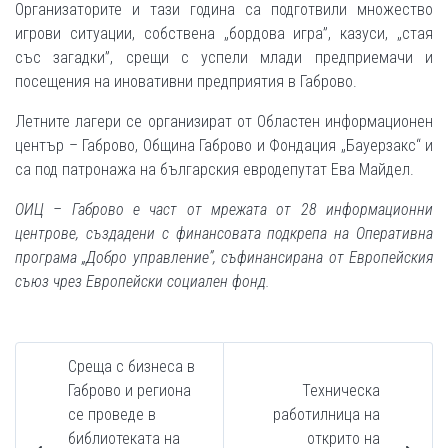
Организаторите и тази година са подготвили множество
игрови ситуации, собствена „бордова игра”, казуси, „стая
със загадки”, срещи с успели млади предприемачи и
посещения на иновативни предприятия в Габрово.
Летните лагери се организират от Областен информационен
център – Габрово, Община Габрово и Фондация „Бауерзакс“ и
са под патронажа на българския евродепутат Ева Майдел.
ОИЦ – Габрово е част от мрежата от 28 информационни
центрове, създадени с финансовата подкрепа на Оперативна
програма „Добро управление”, съфинансирана от Европейския
съюз чрез Европейски социален фонд.
Среща с бизнеса в
Габрово и региона
Техническа
се проведе в
работилница на
библиотеката на
открито на