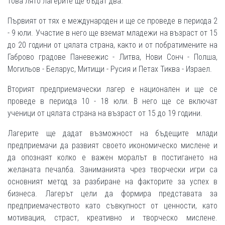
това лято лагерите ще бъдат два.
Първият от тях е международен и ще се проведе в периода 2
- 9 юли. Участие в него ще вземат младежи на възраст от 15
до 20 години от цялата страна, както и от побратимените на
Габрово градове Паневежис - Литва, Нови Сонч - Полша,
Могильов - Беларус, Митищи - Русия и Петах Тиква - Израел.
Вторият предприемачески лагер е национален и ще се
проведе в периода 10 - 18 юли. В него ще се включат
ученици от цялата страна на възраст от 15 до 19 години.
Лагерите ще дадат възможност на бъдещите млади
предприемачи да развият своето икономическо мислене и
да опознаят колко е важен моралът в постигането на
желаната печалба. Заниманията чрез творчески игри са
основният метод за разбиране на факторите за успех в
бизнеса. Лагерът цели да формира представата за
предприемачеството като съвкупност от ценности, като
мотивация, страст, креативно и творческо мислене.