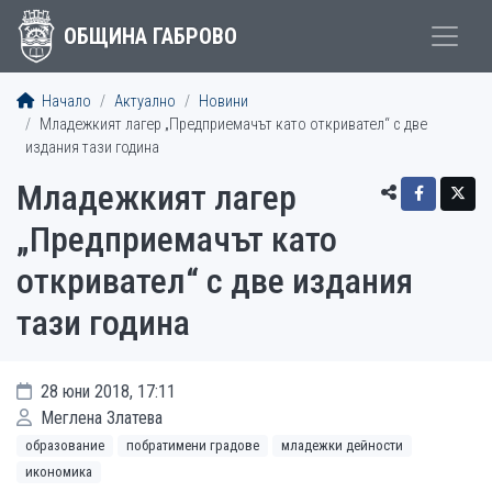
ОБЩИНА ГАБРОВО
Начало
Актуално
Новини
Младежкият лагер „Предприемачът като откривател“ с две
издания тази година
Младежкият лагер
„Предприемачът като
откривател“ с две издания
тази година
28 юни 2018, 17:11
Меглена Златева
образование
побратимени градове
младежки дейности
икономика