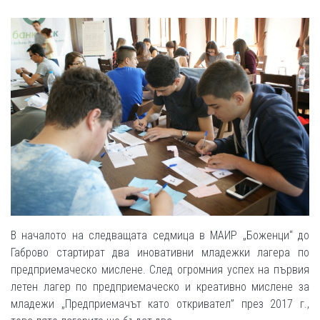
В началото на следващата седмица в МАИР „Боженци“ до
Габрово стартират два иновативни младежки лагера по
предприемаческо мислене. След огромния успех на първия
летен лагер по предприемаческо и креативно мислене за
младежи „Предприемачът като откривател” през 2017 г.,