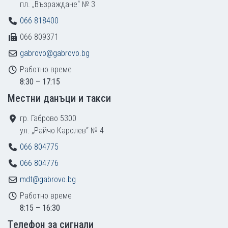
пл. „Възраждане“ № 3
066 818400
066 809371
gabrovo@gabrovo.bg
Работно време
8:30 – 17:15
Местни данъци и такси
гр. Габрово 5300
ул. „Райчо Каролев“ № 4
066 804775
066 804776
mdt@gabrovo.bg
Работно време
8:15 – 16:30
Tелефон за сигнали