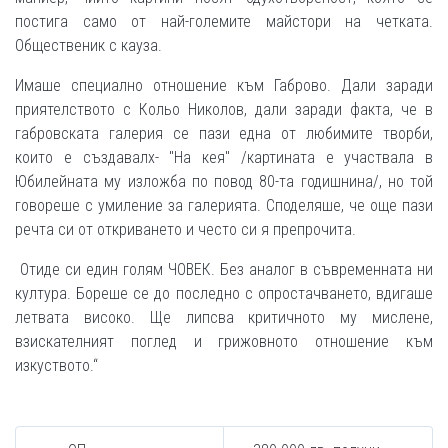
постига само от най-големите майстори на четката.
Общественик с кауза.
Имаше специално отношение към Габрово. Дали заради
приятелството с Кольо Николов, дали заради факта, че в
габровската галерия се пази една от любимите творби,
които е създавалх- "На кея" /картината е участвала в
Юбилейната му изложба по повод 80-та годишнина/, но той
говореше с умиление за галерията. Споделяше, че още пази
речта си от откриването и често си я препрочита.
Отиде си един голям ЧОВЕК. Без аналог в съвременната ни
култура. Бореше се до последно с опростачването, вдигаше
летвата високо. Ще липсва критичното му мислене,
взискателният поглед и грижовното отношение към
изкуството.“