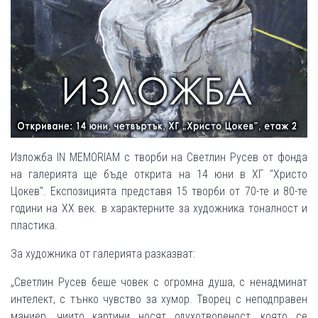
Изложба IN MEMORIAM с творби на Светлин Русев от фонда
на галерията ще бъде открита на 14 юни в ХГ "Христо
Цокев". Експозицията представя 15 творби от 70-те и 80-те
години на ХХ век. в характерните за художника тоналност и
пластика.
За художника от галерията разказват:
„Светлин Русев беше човек с огромна душа, с ненадминат
интелект, с тънко чувство за хумор. Творец с неподправен
маниер, чиито картини носят одухотвореност, която се