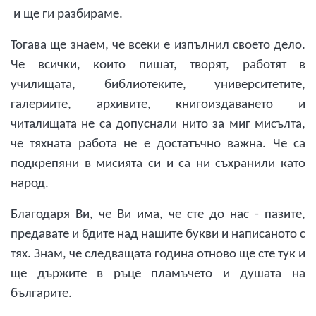
и ще ги разбираме.
Тогава ще знаем, че всеки е изпълнил своето дело.
Че всички, които пишат, творят, работят в
училищата, библиотеките, университетите,
галериите, архивите, книгоиздаването и
читалищата не са допуснали нито за миг мисълта,
че тяхната работа не е достатъчно важна. Че са
подкрепяни в мисията си и са ни съхранили като
народ.
Благодаря Ви, че Ви има, че сте до нас - пазите,
предавате и бдите над нашите букви и написаното с
тях. Знам, че следващата година отново ще сте тук и
ще държите в ръце пламъчето и душата на
българите.