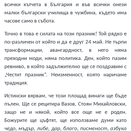
всички кътчета в България и във всички онези
малки български училища в чужбина, където има
часове само в събота.
Точно в това е силата на този празник! Той рядко е
по-различен от който и да е друг 24 май. Не търпи
трансформации, авангардност, в него няма
преходни моди, няма политика. Ден, който пазим
ревниво, в който задължително ще се поздравим с
„Честит празник“. Неизменност, която наричаме
традиция.
Истински вярвам, че този площад винаги ще бъде
пълен. Ще се рецитира Вазов, Стоян Михайловски,
защо не и някой, който все още не е роден.
Божурите ще цъфтят, ще използваме думи като
чедо, мъдър, либе, дар, благо, писменост, азбука