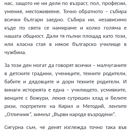
нас, защото не ни дели по възраст, пол, професии,
умения, местоживеене. Точно обратното – събира
всички българи заедно. Събира ни, независимо
къде по света се намираме и колко голяма е
нашата общност. Дали тя пълни площад като този,
или класна стая в някое българско училище в
чужбина.
За този ден могат да говорят всички – малчуганите
в детските градини, учениците, техните родители,
бабите и дядовците и дори техните родители. И
винаги историята е една – училището, усмивките,
венците с божури, лекия сутрешен хлад и белите
ризи, портретите на Кирил и Методий, лентите
„Отличник“, химнът „Върви народе възродени“.
Сигурна съм, че денят изглежда точно така във