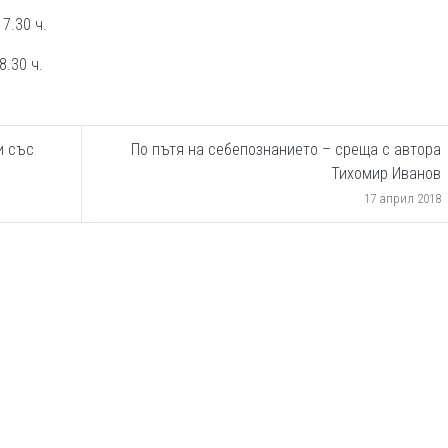
17.30 ч.
8.30 ч.
и със
По пътя на себепознанието – среща с автора
Тихомир Иванов
17 април 2018