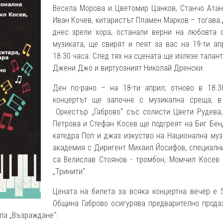
Весела Морова и Цветомир Цанков, Станчо Атан
Иван Кочев, китаристът Пламен Марков – тогава 
днес зрели хора, останали верни на любовта 
музиката, ще свирят и пеят за вас на 19-ти ап
18.30 часа. След тях на сцената ще излезе талан
Джени Джо и виртуозният Николай Дренски.
Ден по-рано – на 18-ти април, отново в 18.3
концертът ще започне с музикална среща, в
Оркестър „Габрово“ със солисти Цвети Рудева,
Петрова и Стефан Косев ще подгреят на Биг Бе
катедра Поп и джаз изкуство на Национална му
академия с Диригент Михаил Йосифов, специалн
са Велислав Стоянов - тромбон, Момчил Косев 
„Тринити“.
Цената на билета за всяка концертна вечер е 
Община Габрово осигурява предварително прода
ала „Възраждане“: