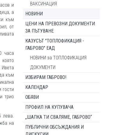
ВАКСИНАЦИЯ
асов и
деца, а
НОВИНИ
си към
ЦЕНИ НА ПРЕВОЗНИ ДОКУМЕНТИ
рил, от
ЗА ПЪТУВАНЕ
тливата
КАЗУСЪТ "ТОПЛОФИКАЦИЯ -
ГАБРОВО" ЕАД
0 часа
НОВИНИ за ТОПЛОФИКАЦИЯ
 която
ДОКУМЕНТИ
 Ивета
нда към
ИЗБИРАМ ГАБРОВО!
зикална
КАЛЕНДАР
и гости
и трио
ОБЯВИ
ПРОФИЛ НА КУПУВАЧА
5 лева.
„ШАПКА ТИ СВАЛЯМЕ, ГАБРОВО“
жба на
ПУБЛИЧНИ ОБСЪЖДАНИЯ И
ДИСКУСИИ