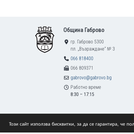
Footer
Община Габрово
гр. Габрово 5300
пл. „Възраждане“ № 3
066 818400
066 809371
gabrovo@gabrovo.bg
Работно време
8:30 – 17:15
Този сайт използва бисквитки, за да се гарантира, че 
© 2009–2026 Община Габрово. Всички права зап