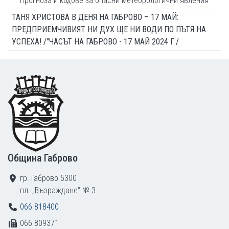
Прогноза и кодове за опасни метеорологични явления
ТАНЯ ХРИСТОВА В ДЕНЯ НА ГАБРОВО – 17 МАЙ:
ПРЕДПРИЕМЧИВИЯТ НИ ДУХ ЩЕ НИ ВОДИ ПО ПЪТЯ НА
УСПЕХА! /"ЧАСЪТ НА ГАБРОВО - 17 МАЙ 2024 Г./
Footer
Община Габрово
гр. Габрово 5300
пл. „Възраждане“ № 3
066 818400
066 809371