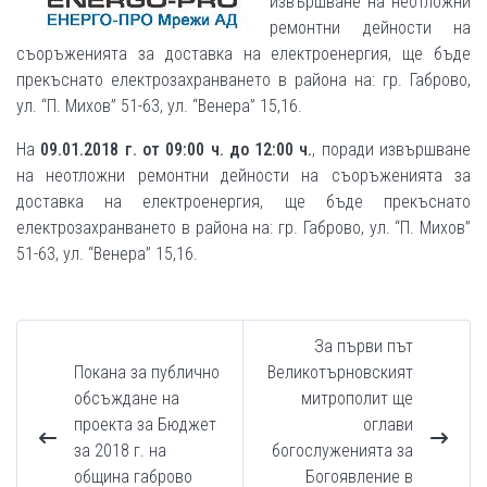
извършване на неотложни
ремонтни дейности на
съоръженията за доставка на електроенергия, ще бъде
прекъснато електрозахранването в района на: гр. Габрово,
ул. “П. Михов” 51-63, ул. “Венера” 15,16.
На
09.01.2018 г. от 09:00 ч. до 12:00 ч.
, поради извършване
на неотложни ремонтни дейности на съоръженията за
доставка на електроенергия, ще бъде прекъснато
електрозахранването в района на: гр. Габрово, ул. “П. Михов”
51-63, ул. “Венера” 15,16.
За първи път
Покана за публично
Великотърновският
обсъждане на
митрополит ще
проекта за Бюджет
оглави
за 2018 г. на
богослуженията за
община габрово
Богоявление в