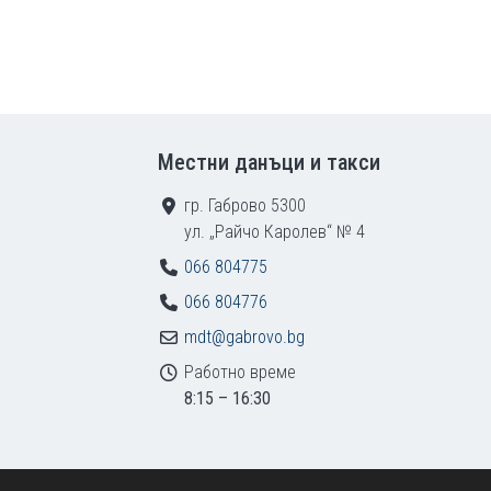
Местни данъци и такси
гр. Габрово 5300
ул. „Райчо Каролев“ № 4
066 804775
066 804776
mdt@gabrovo.bg
Работно време
8:15 – 16:30