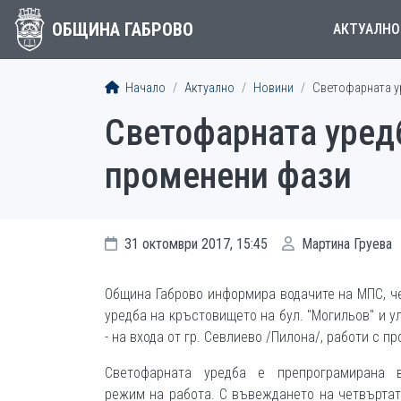
ОБЩИНА ГАБРОВО
АКТУАЛНО
Начало
Актуално
Новини
Светофарната ур
Светофарната уредб
променени фази
31 октомври 2017, 15:45
Мартина Груева
Община Габрово информира водачите на МПС, ч
уредба на кръстовището на бул. "Могильов" и ул
- на входа от гр. Севлиево /Пилона/, работи с п
Светофарната уредба е препрограмирана 
режим на работа. С въвеждането на четвъртат