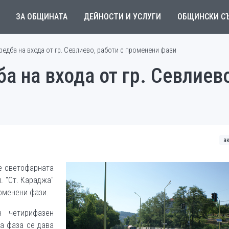
ЗА ОБЩИНАТА
ДЕЙНОСТИ И УСЛУГИ
ОБЩИНСКИ С
едба на входа от гр. Севлиево, работи с променени фази
а на входа от гр. Севлиево
а
е светофарната
. "Ст. Караджа"
роменени фази.
в четирифазен
а фаза се дава