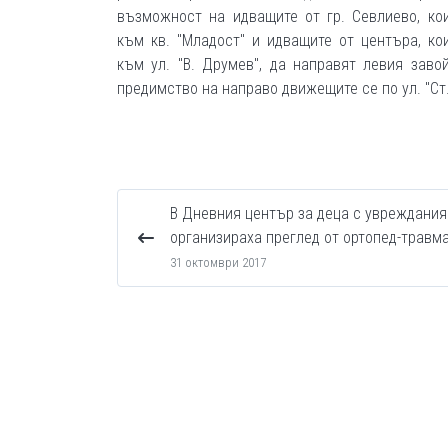
възможност на идващите от гр. Севлиево, ко
към кв. "Младост" и идващите от центъра, ко
към ул. "В. Друмев", да направят левия завой
предимство на направо движещите се по ул. "Ст
В Дневния център за деца с увреждания
организираха преглед от ортопед-травм
31 октомври 2017