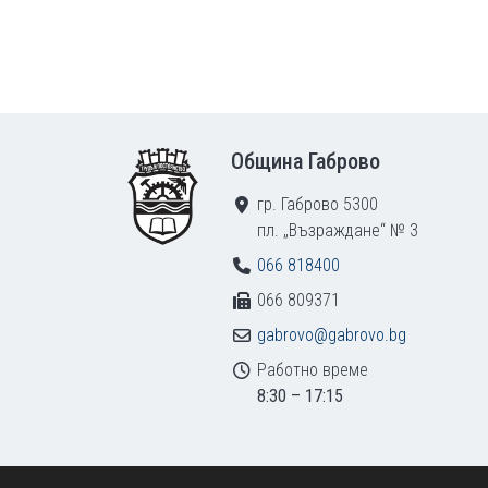
Footer
Община Габрово
гр. Габрово 5300
пл. „Възраждане“ № 3
066 818400
066 809371
gabrovo@gabrovo.bg
Работно време
8:30 – 17:15