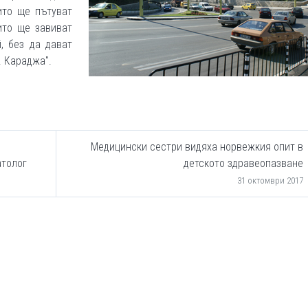
ито ще пътуват
ито ще завиват
, без да дават
. Караджа".
Медицински сестри видяха норвежкия опит в
атолог
детското здравеопазване
31 октомври 2017