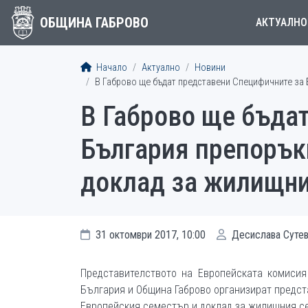
ОБЩИНА ГАБРОВО
АКТУАЛНО
Начало
Актуално
Новини
В Габрово ще бъдат представени Специфичните за 
В Габрово ще бъда
България препорък
доклад за жилищни
31 октомври 2017, 10:00
Десислава Суте
Представителството на Европейската комисия
България и Община Габрово организират предст
Европейския семестър и доклад за жилищния сек