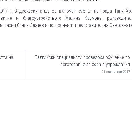
2017 г. В дискусията ща се включат кметът на града Таня Хри
звитие и благоустройството Малина Крумова, ръководите
ългария Огнян Златев и постоянният представител на Световнат
стта на
Белгийски специалисти проведоха обучение по
ерготерапия за хора с увреждания
31 октомври 2017