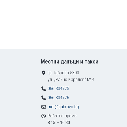
Местни данъци и такси
гр. Габрово 5300
ул. „Райчо Каролев“ № 4
066 804775
066 804776
mdt@gabrovo.bg
Работно време
8:15 – 16:30