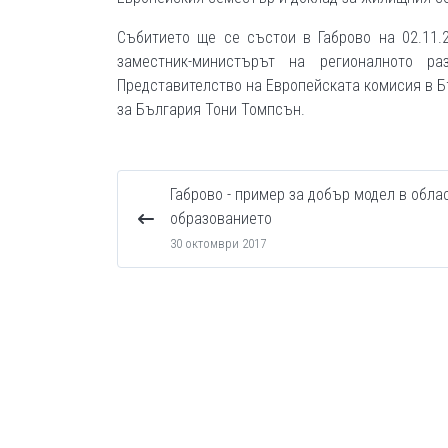
Събитието ще се състои в Габрово на 02.11.
заместник-министърът на регионалното ра
Представителство на Европейската комисия в Б
за България Тони Томпсън.
Габрово - пример за добър модел в обла
образованието
30 октомври 2017