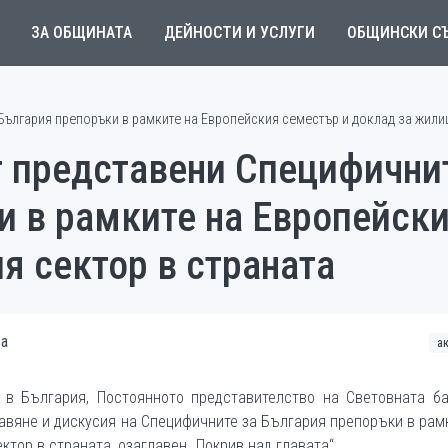
ЗА ОБЩИНАТА
ДЕЙНОСТИ И УСЛУГИ
ОБЩИНСКИ С
България препоръки в рамките на Европейския семестър и доклад за жили
т представени Специфични
и в рамките на Европейски
я сектор в страната
ва
а
 в България, Постоянното представителство на Световната ба
авяне и дискусия на Специфичните за България препоръки в рам
тор в страната, озаглавен „Покрив над главата“.